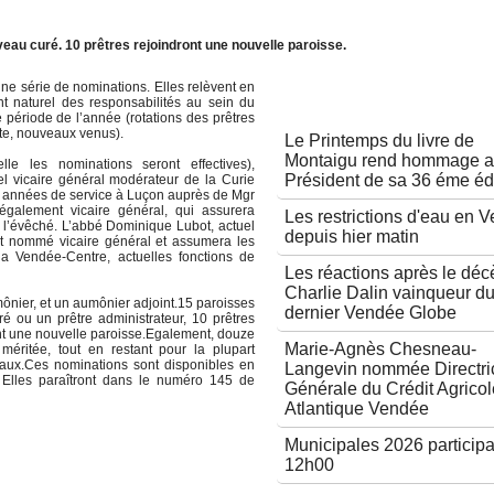
n
au curé. 10 prêtres rejoindront une nouvelle paroisse.
une série de nominations. Elles relèvent en
Autres articles
 naturel des responsabilités au sein du
e période de l’année (rotations des prêtres
aite, nouveaux venus).
Le Printemps du livre de
Montaigu rend hommage 
e les nominations seront effectives),
Président de sa 36 éme éd
 vicaire général modérateur de la Curie
ept années de service à Luçon auprès de Mgr
également vicaire général, qui assurera
Les restrictions d'eau en 
à l’évêché. L’abbé Dominique Lubot, actuel
depuis hier matin
t nommé vicaire général et assumera les
 la Vendée-Centre, actuelles fonctions de
Les réactions après le déc
Charlie Dalin vainqueur d
ônier, et un aumônier adjoint.15 paroisses
dernier Vendée Globe
é ou un prêtre administrateur, 10 prêtres
ont une nouvelle paroisse.Egalement, douze
Marie-Agnès Chesneau-
 méritée, tout en restant pour la plupart
raux.Ces nominations sont disponibles en
Langevin nommée Directri
fr. Elles paraîtront dans le numéro 145 de
Générale du Crédit Agricol
Atlantique Vendée
Municipales 2026 participa
12h00