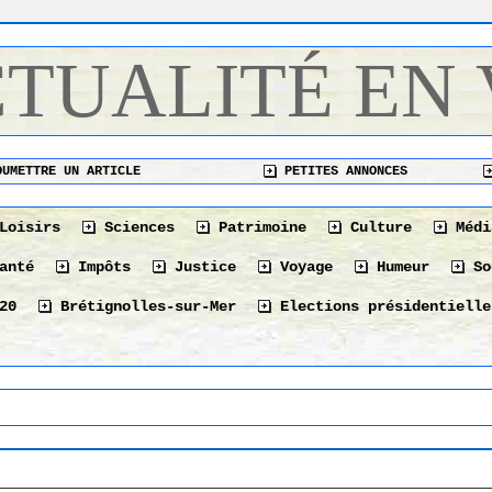
CTUALITÉ EN
UMETTRE UN ARTICLE
PETITES ANNONCES
Loisirs
Sciences
Patrimoine
Culture
Médi
anté
Impôts
Justice
Voyage
Humeur
So
20
Brétignolles-sur-Mer
Elections présidentielle