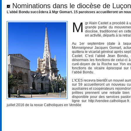
Nominations dans le diocèse de Luço
L'abbé Bondu succèdera à Mgr Gomart. 15 paroisses accueilleront un nouve
M
gr Alain Castet a procédé à 
grande partie du mouvement
diocèse, traditionnel en cett
en activité, départs à la retr
Au 1er septembre (date à laquell
Monseigneur Jacques Gomart, actuel
quittera le vicariat général après s
Castet. C’est l’abbé Jean Bondu, 
désormais les fonctions de celui-ci 
curé-doyen de la Roche sur Yon es
fonctions de vicaire épiscopal sur
l’abbé Bondu.
L’ICES recevra bientôt un nouvel aum
sur 59 accueilleront un nouveau cur
auxiliaires et coopérateurs rejoindr
prêtres prennent une retraite bien
disponible pour des services pasto
ligne sur http://vendee.catholique.
juillet 2016 de la revue Catholiques en Vendée