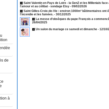
Saint Valentin en Pays de Loire - la GenZ et les Millenials face
l'amour et au célibat - sondage Etsy
- 09/02/2026
Saint Gilles-Croix-de-Vie : environ 1000m² bâtimentaires ont 
l'incendie et les fumées.
- 30/12/2025
La messe d’obsèques du pape François a commencé 
26/04/2025
Un salon du mariage ce samedi et dimanche
- 12/10
au
ition
Vendée
ès de
u
ce
e
tion à