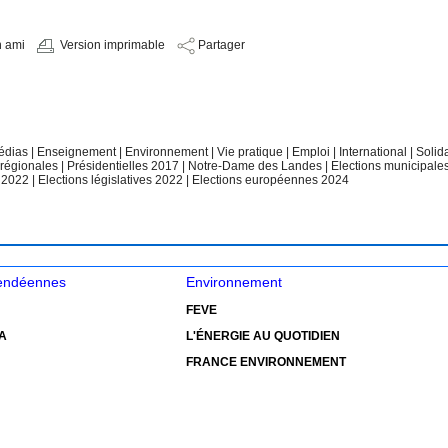
n ami
Version imprimable
Partager
édias
|
Enseignement
|
Environnement
|
Vie pratique
|
Emploi
|
International
|
Solid
 régionales
|
Présidentielles 2017
|
Notre-Dame des Landes
|
Elections municipale
e 2022
|
Elections législatives 2022
|
Elections européennes 2024
vendéennes
Environnement
FEVE
A
L'ÉNERGIE AU QUOTIDIEN
FRANCE ENVIRONNEMENT