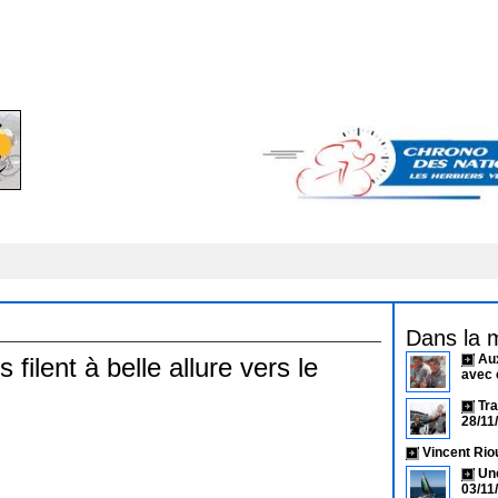
Dans la 
Aux
 filent à belle allure vers le
avec 
Tra
28/11
Vincent Ri
Un
03/11