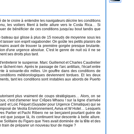
é de le croire à entendre les navigateurs décrire les conditions
enu, les voiliers filent à belle allure vers le Costa Rica… Si
tinuer de bénéficier de ces conditions jusqu'au bout tandis que
 le bateau qui glisse à plus de 15 noeuds de moyenne sous les
et laisser son esprit vagabonder. On goûte les petits plaisirs de
s mains avant de trouver la première gorgée presque brulante.
tion d'une urgence absolue. C'est le genre de nuit où il ne se
ent ses droits plus tard.
d'entretenir le suspense. Marc Guillemot et Charles Caudrelier
lâchent rien. Après le passage de l'arc antillais, l'écart entre
nte à soixante-dix milles. Un gouffre dans des conditions de
es conditions météorologiques deviennent tordues. Et les deux
ments, tant les conditions sont instables aux abords de Puerto
autorisent plus vraiment de coups stratégiques… Alors, on se
ux, c'est d'amener leur Crêpes Whaou ! sur la ligne d'arrivée
sard et Loïc Féquet (Guyader pour Urgence Climatique) qui se
 composé de Veolia Environnement, Aviva et W Hotel… Lesquels
ves Parlier et Pachi Ribero ne se berçaient pourtant guère de
t est que jusque là, ils continuent leur descente à belle allure.
e Solitaire du Figaro que Yves avait dominée de la tête et des
en train de préparer un nouveau tour de magie ?