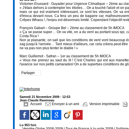
Victorien Erussard - Guyader pour Urgence Climatique – 2ème au cla
« J'étais dehors à contempler les étoiles… On a touché l'alizé et on p
mais ce qui est vraiment intéressant, ce sont les vitesses. On va e
d'Imoca devant nous. Ca fera un peu de bagarre car, malheureuseme
Crêpes Whaou !, l'enjeu est désormais limité. Cependant l'objectif res
François Gabart – Groupe Bel – 2ème au classement de 5h IMOCA
« Ça se passe super… On va vite, on a du vent au portant sous spi, ca 
Costa Rica !
Non je plaisante, on sait que les conditions de vent vont beaucoup évo
zag jusqu'à l'arrivée… Tant mieux d'ailleurs, car cela créera peut-êtr
ne va pas non plus tenter le diable ! »
Marc Guillemot - Safran – 1er au classement de 5h IMOCA
« Vous me prenez au saut du lit ! C'est Charles qui est aux manett
l'avance sur nos petits camarades! On a de superbes conditions de gli
Partager
Samedi 21 Novembre 2009 - 12:53
Jean-Claude Raveneau
Accueil
Envoyer à un ami
Version imprimable
Lu 953 fois
Vendée Globe 2008-2009
|
Tour de France à la voile 2009
|
Solitair