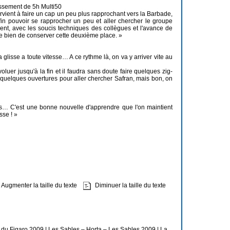
ssement de 5h Multi50
arvient à faire un cap un peu plus rapprochant vers la Barbade,
nfin pouvoir se rapprocher un peu et aller chercher le groupe
nt, avec les soucis techniques des collègues et l'avance de
te bien de conserver cette deuxième place. »
glisse a toute vitesse… A ce rythme là, on va y arriver vite au
luer jusqu'à la fin et il faudra sans doute faire quelques zig-
e quelques ouvertures pour aller chercher Safran, mais bon, on
es… C'est une bonne nouvelle d'apprendre que l'on maintient
sse ! »
Augmenter la taille du texte
Diminuer la taille du texte
e du Figaro 2009
|
Les Sables – Horta – Les Sables 2009
|
La