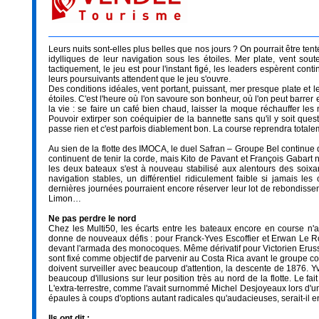
Leurs nuits sont-elles plus belles que nos jours ? On pourrait être tent
idylliques de leur navigation sous les étoiles. Mer plate, vent sout
tactiquement, le jeu est pour l'instant figé, les leaders espèrent con
leurs poursuivants attendent que le jeu s'ouvre.
Des conditions idéales, vent portant, puissant, mer presque plate et
étoiles. C'est l'heure où l'on savoure son bonheur, où l'on peut barrer 
la vie : se faire un café bien chaud, laisser la moque réchauffer le
Pouvoir extirper son coéquipier de la bannette sans qu'il y soit ques
passe rien et c'est parfois diablement bon. La course reprendra totalem
Au sien de la flotte des IMOCA, le duel Safran – Groupe Bel continue 
continuent de tenir la corde, mais Kito de Pavant et François Gabart ne 
les deux bateaux s'est à nouveau stabilisé aux alentours des soixa
navigation stables, un différentiel ridiculement faible si jamais l
dernières journées pourraient encore réserver leur lot de rebondisse
Limon…
Ne pas perdre le nord
Chez les Multi50, les écarts entre les bateaux encore en course n'
donne de nouveaux défis : pour Franck-Yves Escoffier et Erwan Le Ro
devant l'armada des monocoques. Même dérivatif pour Victorien Erus
sont fixé comme objectif de parvenir au Costa Rica avant le groupe
doivent surveiller avec beaucoup d'attention, la descente de 1876. Y
beaucoup d'illusions sur leur position très au nord de la flotte. Le fai
L'extra-terrestre, comme l'avait surnommé Michel Desjoyeaux lors d'un
épaules à coups d'options autant radicales qu'audacieuses, serait-il 
Ils ont dit :