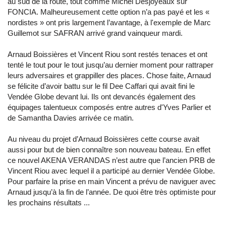
au sud de la route, tout comme Michel Desjoyeaux sur
FONCIA. Malheureusement cette option n’a pas payé et les «
nordistes » ont pris largement l’avantage, à l'exemple de Marc
Guillemot sur SAFRAN arrivé grand vainqueur mardi.
Arnaud Boissières et Vincent Riou sont restés tenaces et ont
tenté le tout pour le tout jusqu’au dernier moment pour rattraper
leurs adversaires et grappiller des places. Chose faite, Arnaud
se félicite d’avoir battu sur le fil Dee Caffari qui avait fini le
Vendée Globe devant lui. Ils ont devancés également des
équipages talentueux composés entre autres d'Yves Parlier et
de Samantha Davies arrivée ce matin.
Au niveau du projet d’Arnaud Boissières cette course avait
aussi pour but de bien connaître son nouveau bateau. En effet
ce nouvel AKENA VERANDAS n’est autre que l’ancien PRB de
Vincent Riou avec lequel il a participé au dernier Vendée Globe.
Pour parfaire la prise en main Vincent a prévu de naviguer avec
Arnaud jusqu’à la fin de l’année. De quoi être très optimiste pour
les prochains résultats ...