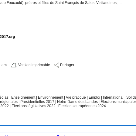
e Foucauld), prêtres et filles de Saint François de Sales, Visitandines, …
e2017.org
n ami
Version imprimable
Partager
édias
|
Enseignement
|
Environnement
|
Vie pratique
|
Emploi
|
International
|
Solid
 régionales
|
Présidentielles 2017
|
Notre-Dame des Landes
|
Elections municipale
e 2022
|
Elections législatives 2022
|
Elections européennes 2024