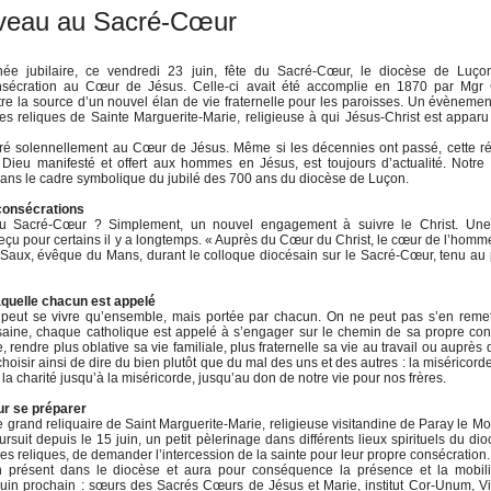
uveau au Sacré-Cœur
e jubilaire, ce vendredi 23 juin, fête du Sacré-Cœur, le diocèse de Luçon
sécration au Cœur de Jésus. Celle-ci avait été accomplie en 1870 par Mgr 
re la source d’un nouvel élan de vie fraternelle pour les paroisses. Un évèneme
s reliques de Sainte Marguerite-Marie, religieuse à qui Jésus-Christ est appar
cré solennellement au Cœur de Jésus. Même si les décennies ont passé, cette 
Dieu manifesté et offert aux hommes en Jésus, est toujours d’actualité. Notr
 dans le cadre symbolique du jubilé des 700 ans du diocèse de Luçon.
consécrations
au Sacré-Cœur ? Simplement, un nouvel engagement à suivre le Christ. Une
çu pour certains il y a longtemps. « Auprès du Cœur du Christ, le cœur de l’homme
e Saux, évêque du Mans, durant le colloque diocésain sur le Sacré-Cœur, tenu au
aquelle chacun est appelé
 peut se vivre qu’ensemble, mais portée par chacun. On ne peut pas s’en reme
césaine, chaque catholique est appelé à s’engager sur le chemin de sa propre con
 rendre plus oblative sa vie familiale, plus fraternelle sa vie au travail ou auprès
hoisir ainsi de dire du bien plutôt que du mal des uns et des autres : la miséricord
re la charité jusqu’à la miséricorde, jusqu’au don de notre vie pour nos frères.
ur se préparer
e grand reliquaire de Saint Marguerite-Marie, religieuse visitandine de Paray le Mon
uit depuis le 15 juin, un petit pèlerinage dans différents lieux spirituels du di
s reliques, de demander l’intercession de la sainte pour leur propre consécration.
en présent dans le diocèse et aura pour conséquence la présence et la mobil
23 juin prochain : sœurs des Sacrés Cœurs de Jésus et Marie, institut Cor-Unum, V