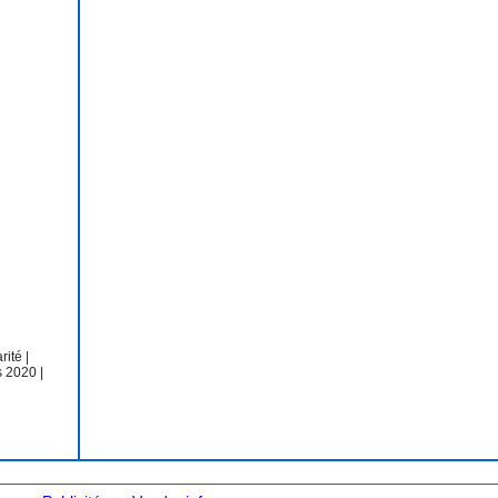
arité
|
s 2020
|