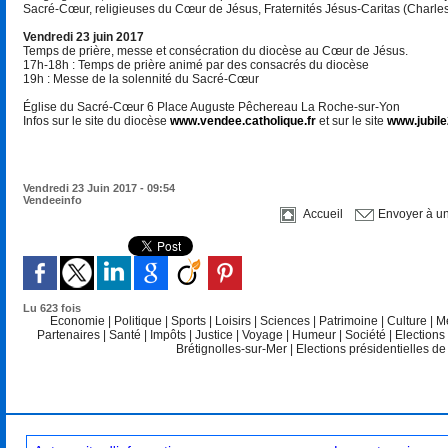
Sacré-Cœur, religieuses du Cœur de Jésus, Fraternités Jésus-Caritas (Charles d
Vendredi 23 juin 2017
Temps de prière, messe et consécration du diocèse au Cœur de Jésus.
17h-18h : Temps de prière animé par des consacrés du diocèse
19h : Messe de la solennité du Sacré-Cœur
Église du Sacré-Cœur 6 Place Auguste Pêchereau La Roche-sur-Yon
Infos sur le site du diocèse
www.vendee.catholique.fr
et sur le site
www.jubil
Vendredi 23 Juin 2017 - 09:54
Vendeeinfo
Accueil
Envoyer à u
Lu 623 fois
Economie
|
Politique
|
Sports
|
Loisirs
|
Sciences
|
Patrimoine
|
Culture
|
M
Partenaires
|
Santé
|
Impôts
|
Justice
|
Voyage
|
Humeur
|
Société
|
Elections
Brétignolles-sur-Mer
|
Elections présidentielles d