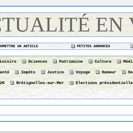
CTUALITÉ EN
UMETTRE UN ARTICLE
PETITES ANNONCES
Loisirs
Sciences
Patrimoine
Culture
Médi
anté
Impôts
Justice
Voyage
Humeur
So
20
Brétignolles-sur-Mer
Elections présidentielle