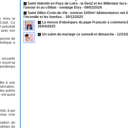
Saint Valentin en Pays de Loire - la GenZ et les Millenials face
l'amour et au célibat - sondage Etsy
- 09/02/2026
Saint Gilles-Croix-de-Vie : environ 1000m² bâtimentaires ont 
l'incendie et les fumées.
- 30/12/2025
 vivra le
La messe d’obsèques du pape François a commencé 
Colet. Ce
26/04/2025
nt précédé
u avec son
Un salon du mariage ce samedi et dimanche
- 12/10
réponse de
e évêque a
 nouvelle
 reçoit sa
 printemps
ttre à une
sécration.
 des autres
e est aussi
ial, à qui
ocèse. Une
isation de
ictimes du