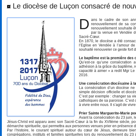
Le diocèse de Luçon consacré de no
D
ans le cadre de son anné
renouvellement de sa con
renouvellement souhaite êt
par la venue en Vendée de
Sacré-Cœur.
En 1870, le diocèse a été consa
l’Eglise en Vendée à l’amour de 
souhaité renouveler ce geste fort
Le baptême est la première des 
Qu’est-ce qu’une consécration 
adhésion à la grâce du baptême, re
capacité à aimer » a redit Mgr L
2016.
Une consécration diocésaine à l
La consécration d’un diocèse ne
simple décision officielle et dio
C’est par exemple : changer sa vie,
catholiques de sa paroisse. C’est c
à vivre entre nous. Il s’agit de viv
Prier Sainte Marguerite-Marie po
Avant la consécration du 23 juin, l
Jésus-Christ est apparu avec son Sacré-Cœur à la fin du XVIIème siècle, pours
démarche spirituelle, qui permettra aux personnes venues prier en présence de
Par l’histoire, le courant spirituel autour du cœur de Jésus, demeure bi
congrégations, instituts et familles spirituelles lors du renouvellement du 