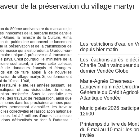
veur de la préservation du village martyr
on du 80ème anniversaire du massacre, le
Autres articles
mes innocentes de la barbarie nazie dans le
ur-Glane, la ministre de la Culture, Rima
ion du patrimoine annoncent le lancement
Les restrictions d'eau en 
e la préservation et de la transmission de
depuis hier matin
de masse qui s’est produit à Oradour-sur-
émoire unique à préserver et à transmettre
s pays. C’est pourquoi, le ministère de la
Les réactions après le déc
oine souhaitent, à travers cette collecte,
Charlie Dalin vainqueur d
é de donateurs français et étrangers.
dernier Vendée Globe
onds est de faire appel à de nouvelles
vation du village martyr. Si, conformément
Marie-Agnès Chesneau-
loi du 10 mai 1946,
t restauré le site, les années passant, les
Langevin nommée Directri
matiques et aux vicissitudes du temps,
Générale du Crédit Agricol
tention renforcée. Sous la conduite des
Atlantique Vendée
ine, des travaux de restauration, ainsi que
re menés dans les prochaines années pour
tés permettront d’amplifier les travaux
Municipales 2026 participa
 les collectivités et l’association nationale
12h00
 est fixé à 2 millions d’euros. La collecte
 dons défiscalisés se font à l’adresse :
Printemps du livre de Mon
du 8 mai au 10 mai : les p
invités