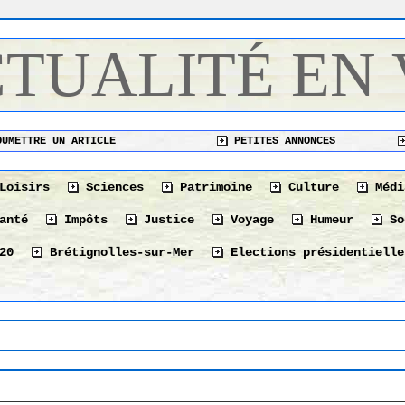
CTUALITÉ EN
UMETTRE UN ARTICLE
PETITES ANNONCES
Loisirs
Sciences
Patrimoine
Culture
Médi
anté
Impôts
Justice
Voyage
Humeur
So
20
Brétignolles-sur-Mer
Elections présidentielle