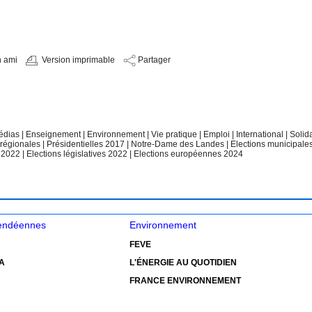
n ami
Version imprimable
Partager
édias
|
Enseignement
|
Environnement
|
Vie pratique
|
Emploi
|
International
|
Solid
 régionales
|
Présidentielles 2017
|
Notre-Dame des Landes
|
Elections municipale
e 2022
|
Elections législatives 2022
|
Elections européennes 2024
vendéennes
Environnement
FEVE
A
L'ÉNERGIE AU QUOTIDIEN
FRANCE ENVIRONNEMENT