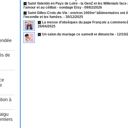
Saint Valentin en Pays de Loire - la GenZ et les Millenials face
l'amour et au célibat - sondage Etsy
- 09/02/2026
Saint Gilles-Croix-de-Vie : environ 1000m² bâtimentaires ont 
l'incendie et les fumées.
- 30/12/2025
La messe d’obsèques du pape François a commencé 
26/04/2025
Un salon du mariage ce samedi et dimanche
- 12/10
Vendée
ès de
u
ce
e
tion à
taigu
remiers