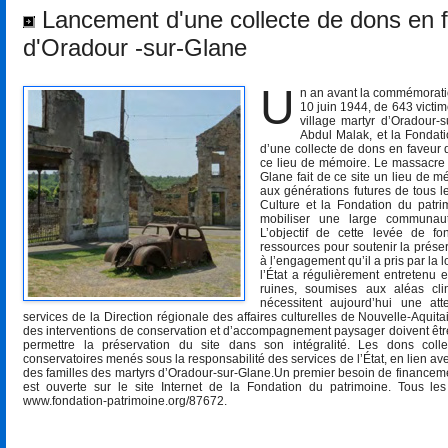
Lancement d'une collecte de dons en fa
d'Oradour -sur-Glane
U
n an avant la commémorati
10 juin 1944, de 643 victi
village martyr d’Oradour-s
Abdul Malak, et la Fondat
d’une collecte de dons en faveur d
ce lieu de mémoire. Le massacre 
Glane fait de ce site un lieu de m
aux générations futures de tous le
Culture et la Fondation du patrim
mobiliser une large communaut
L’objectif de cette levée de f
ressources pour soutenir la préser
à l’engagement qu’il a pris par la 
l’État a régulièrement entretenu e
ruines, soumises aux aléas cli
nécessitent aujourd’hui une at
services de la Direction régionale des affaires culturelles de Nouvelle-Aquita
des interventions de conservation et d’accompagnement paysager doivent êt
permettre la préservation du site dans son intégralité. Les dons collec
conservatoires menés sous la responsabilité des services de l’État, en lien avec
des familles des martyrs d’Oradour-sur-Glane.Un premier besoin de financement
est ouverte sur le site Internet de la Fondation du patrimoine. Tous les
www.fondation-patrimoine.org/87672.