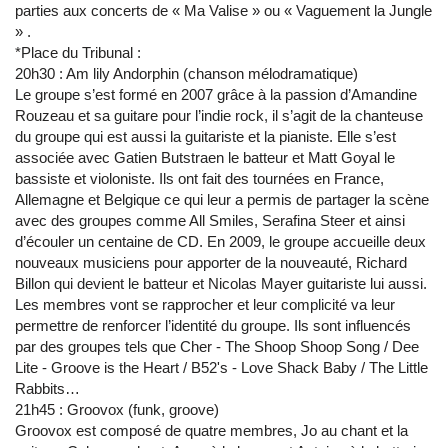
parties aux concerts de « Ma Valise » ou « Vaguement la Jungle
» .
*Place du Tribunal :
20h30 : Am lily Andorphin (chanson mélodramatique)
Le groupe s’est formé en 2007 grâce à la passion d’Amandine
Rouzeau et sa guitare pour l’indie rock, il s’agit de la chanteuse
du groupe qui est aussi la guitariste et la pianiste. Elle s’est
associée avec Gatien Butstraen le batteur et Matt Goyal le
bassiste et violoniste. Ils ont fait des tournées en France,
Allemagne et Belgique ce qui leur a permis de partager la scène
avec des groupes comme All Smiles, Serafina Steer et ainsi
d’écouler un centaine de CD. En 2009, le groupe accueille deux
nouveaux musiciens pour apporter de la nouveauté, Richard
Billon qui devient le batteur et Nicolas Mayer guitariste lui aussi.
Les membres vont se rapprocher et leur complicité va leur
permettre de renforcer l’identité du groupe. Ils sont influencés
par des groupes tels que Cher - The Shoop Shoop Song / Dee
Lite - Groove is the Heart / B52's - Love Shack Baby / The Little
Rabbits…
21h45 : Groovox (funk, groove)
Groovox est composé de quatre membres, Jo au chant et la