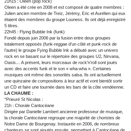
21h15 : Oleen (pop rock)
Oleen a été crée en 2008 et est composé de quatre membres :
Julien ancien membre de Treiz, Jérémy, Eric et Aurélien qui eux
étaient des membres du groupe Louness. Ils ont déjà enregistré
5 titres.
22h45 : Flying Bubble Ink (funk)
Fondé depuis juin 2006 par la fusion entre deux groupes
totalement opposés (funk-reggae d’un côté et punk-rock de
l’autre) le groupe Fying Bubble Ink a débuté avec un univers
rock en se basant sur le répertoire des groupes U2, Nirvana,
Oasis… A présent, leurs morceaux de rock’n’roll sont joués
avec des accents funk et le son « wha-wha ». Certaines
musiques ont même des sonorités salsa. Ils ont actuellement
une quinzaine de compositions à leur actif et vont bientôt sortir
un CD et faire une tournée dans les bars de la côte vendéenne.
LA CHAUME :
*Prieuré St Nicolas :
21h : Chorale Cantocéane
Dirigée par Danielle Lambert ancienne professeur de musique,
la chorale Cantocéane regroupe une majorité de choristes de
Notre Dame de Bourgenay. Instaurée en 2006, de nombreux
chanteurs se sont ajoutés ensuite, permettant à Cantocéane de