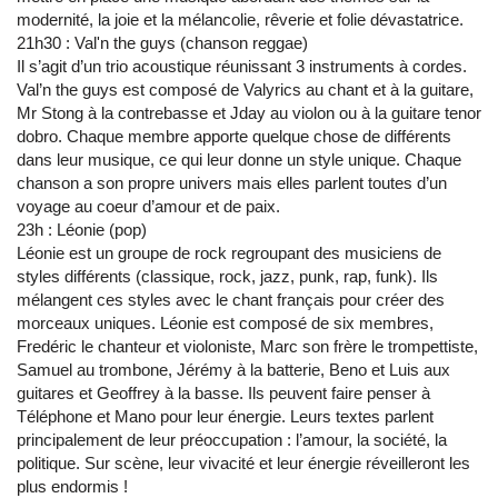
modernité, la joie et la mélancolie, rêverie et folie dévastatrice.
21h30 : Val'n the guys (chanson reggae)
Il s’agit d’un trio acoustique réunissant 3 instruments à cordes.
Val’n the guys est composé de Valyrics au chant et à la guitare,
Mr Stong à la contrebasse et Jday au violon ou à la guitare tenor
dobro. Chaque membre apporte quelque chose de différents
dans leur musique, ce qui leur donne un style unique. Chaque
chanson a son propre univers mais elles parlent toutes d’un
voyage au coeur d’amour et de paix.
23h : Léonie (pop)
Léonie est un groupe de rock regroupant des musiciens de
styles différents (classique, rock, jazz, punk, rap, funk). Ils
mélangent ces styles avec le chant français pour créer des
morceaux uniques. Léonie est composé de six membres,
Fredéric le chanteur et violoniste, Marc son frère le trompettiste,
Samuel au trombone, Jérémy à la batterie, Beno et Luis aux
guitares et Geoffrey à la basse. Ils peuvent faire penser à
Téléphone et Mano pour leur énergie. Leurs textes parlent
principalement de leur préoccupation : l’amour, la société, la
politique. Sur scène, leur vivacité et leur énergie réveilleront les
plus endormis !