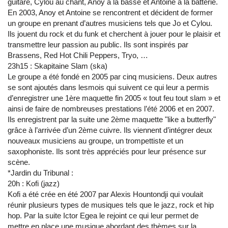
guitare, Cylou au chant, Anoy à la basse et Antoine à la batterie.
En 2003, Anoy et Antoine se rencontrent et décident de former
un groupe en prenant d’autres musiciens tels que Jo et Cylou.
Ils jouent du rock et du funk et cherchent à jouer pour le plaisir et
transmettre leur passion au public. Ils sont inspirés par
Brassens, Red Hot Chili Peppers, Tryo, …
23h15 : Skapitaine Slam (ska)
Le groupe a été fondé en 2005 par cinq musiciens. Deux autres
se sont ajoutés dans lesmois qui suivent ce qui leur a permis
d’enregistrer une 1ère maquette fin 2005 « tout feu tout slam » et
ainsi de faire de nombreuses prestations l’été 2006 et en 2007.
Ils enregistrent par la suite une 2ème maquette "like a butterfly"
grâce à l’arrivée d’un 2ème cuivre. Ils viennent d’intégrer deux
nouveaux musiciens au groupe, un trompettiste et un
saxophoniste. Ils sont très appréciés pour leur présence sur
scène.
*Jardin du Tribunal :
20h : Kofi (jazz)
Kofi a été crée en été 2007 par Alexis Hountondji qui voulait
réunir plusieurs types de musiques tels que le jazz, rock et hip
hop. Par la suite Ictor Egea le rejoint ce qui leur permet de
mettre en place une musique abordant des thèmes sur la