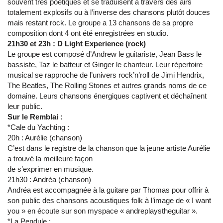
souvent très poétiques et se traduisent à travers des airs
totalement explosifs ou à l’inverse des chansons plutôt douces
mais restant rock. Le groupe a 13 chansons de sa propre
composition dont 4 ont été enregistrées en studio.
21h30 et 23h : D Light Experience (rock)
Le groupe est composé d’Andrew le guitariste, Jean Bass le
bassiste, Taz le batteur et Ginger le chanteur. Leur répertoire
musical se rapproche de l’univers rock’n’roll de Jimi Hendrix,
The Beatles, The Rolling Stones et autres grands noms de ce
domaine. Leurs chansons énergiques captivent et déchaînent
leur public.
Sur le Remblai :
*Cale du Yachting :
20h : Aurélie (chanson)
C’est dans le registre de la chanson que la jeune artiste Aurélie
a trouvé la meilleure façon
de s’exprimer en musique.
21h30 : Andréa (chanson)
Andréa est accompagnée à la guitare par Thomas pour offrir à
son public des chansons acoustiques folk à l’image de « I want
you » en écoute sur son myspace « andreplaystheguitar ».
*La Pendule :