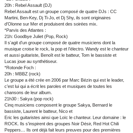
20h : Rebel Assault (DJ)
Rebel Assault est un groupe composé de quatre DJs : CC
Martini, Ben-Key, Dj Ti-Jo, et Dj Shy, ils sont originaires
d’Olonne sur Mer et produisent des soirées mix.
*Parvis des Atlantes :
21h: Goodbye Juliet (Pop, Rock)
Il s'agit d'un groupe composé de quatre musiciens dont la
musique croise le rock, la pop et l’électro. Wandy est le chanteur
et aussi guitariste, Benoît est le batteur, Tom le bassiste et
Lucas joue au synthétiseur.
*Rotonde Foch :
20h : MBBZ (rock)
Le groupe a été crée en 2006 par Marc Bézin qui est le leader,
c’est lui qui a écrit les paroles et musiques de toutes les
chansons de leur album.
21h30 : Sakya (pop rock)
Cinq musiciens composent le groupe Sakya, Bernard le
bassiste, Laurent le batteur, Nico et
Eric les guitaristes ainsi que Loïc le chanteur. Leur domaine : le
ROCK. Ils s’inspirent des groupes Noir Désir, Red Hot Chili
Peppers… Ils ont déjà fait leurs preuves pour des premières