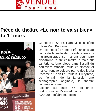
inement en Vendée
Pièce de théâtre «Le noir te va si bien»
 du 1° mars
Comédie de Saül O’Hara. Mise en scène
: Jean Marc Dubrana.
Une comédie à l’humour très anglais, au
cours de laquelle deux veufs assassins
multirécidivistes se marient pour faire
disparaître l’autre et mettre la main sur
sa fortune. Une pièce dans l’esprit du
boulevard français, toute en finesse et
malice, rendue célèbre par le duo Maria
Pacôme et Jean Le Poulain. Du rythme,
de l’entrain, de la fantaisie, une
scénographie originale, le théâtre
comme on l’aime.
Billetterie sur place : 5€ / personne,
gratuit pour les 15 ans et moins
A 20h30 - Théâtre municipal