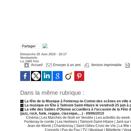
Partager
Dimanche 20 Juin 2010 - 10:17
Vendeeinfo
Lu 1465 fois
Accueil
Envoyer à un ami
Version imprimable
Dans la même rubrique :
La fête de la Musique à Fontenay-le-Comte:des scènes en ville 
La musique en fête à Talmont-Saint-Hilaire le vendredi 25 juin à 
La ville des Sables d’Olonne accueillera à l’occasion de la Fête d
(jazz, rock, funk, reggae, classique,…)
- 09/06/2010
Cinéma
|
Les Marchés de Noël en Vendée
|
Les activités du wee
Fontenay-le-comte
|
Les Herbiers
|
Talmont-Saint-Hilaire
|
Jard-sur
Jean-de-Monts
|
Chantonnay
|
Saint-Gilles-Croix-de-Vie
|
La fête
Concerts
|
Puy du Fou
|
TV
|
Musique
|
Billetterie
|
Voy