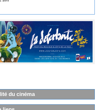
lité du cinéma
e liens