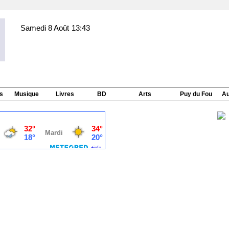
Samedi 8 Août
13:43
s
Musique
Livres
BD
Arts
Puy du Fou
Au