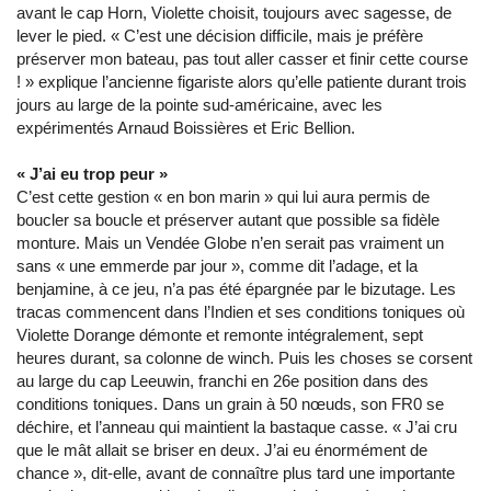
avant le cap Horn, Violette choisit, toujours avec sagesse, de
lever le pied. « C’est une décision difficile, mais je préfère
préserver mon bateau, pas tout aller casser et finir cette course
! » explique l’ancienne figariste alors qu’elle patiente durant trois
jours au large de la pointe sud-américaine, avec les
expérimentés Arnaud Boissières et Eric Bellion.
« J’ai eu trop peur »
C’est cette gestion « en bon marin » qui lui aura permis de
boucler sa boucle et préserver autant que possible sa fidèle
monture. Mais un Vendée Globe n’en serait pas vraiment un
sans « une emmerde par jour », comme dit l’adage, et la
benjamine, à ce jeu, n’a pas été épargnée par le bizutage. Les
tracas commencent dans l’Indien et ses conditions toniques où
Violette Dorange démonte et remonte intégralement, sept
heures durant, sa colonne de winch. Puis les choses se corsent
au large du cap Leeuwin, franchi en 26e position dans des
conditions toniques. Dans un grain à 50 nœuds, son FR0 se
déchire, et l’anneau qui maintient la bastaque casse. « J’ai cru
que le mât allait se briser en deux. J’ai eu énormément de
chance », dit-elle, avant de connaître plus tard une importante