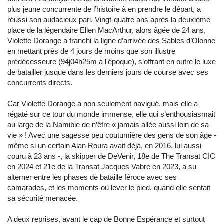
plus jeune concurrente de l’histoire à en prendre le départ, a
réussi son audacieux pari. Vingt-quatre ans après la deuxième
place de la légendaire Ellen MacArthur, alors âgée de 24 ans,
Violette Dorange a franchi la ligne d’arrivée des Sables d’Olonne
en mettant près de 4 jours de moins que son illustre
prédécesseure (94j04h25m à l'époque), s’offrant en outre le luxe
de batailler jusque dans les derniers jours de course avec ses
concurrents directs.
Car Violette Dorange a non seulement navigué, mais elle a
régaté sur ce tour du monde immense, elle qui s’enthousiasmait
au large de la Namibie de n’être « jamais allée aussi loin de sa
vie » ! Avec une sagesse peu coutumière des gens de son âge -
même si un certain Alan Roura avait déjà, en 2016, lui aussi
couru à 23 ans -, la skipper de DeVenir, 18e de The Transat CIC
en 2024 et 21e de la Transat Jacques Vabre en 2023, a su
alterner entre les phases de bataille féroce avec ses
camarades, et les moments où lever le pied, quand elle sentait
sa sécurité menacée.
A deux reprises, avant le cap de Bonne Espérance et surtout