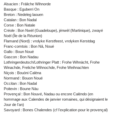
Alsacien : Fràliche Wihnorde
Basque : Eguberri On
Breton : Nedeleg laouen
Catalan : Bon Nadal
Corse : Bon Natale
Créole : Bon Nwèl (Guadeloupe), jénwèl (Martinique), zwayé
Noèl (Île de la Réunion)
Flamand (Nord) : vrolyke Kerstfeest, vrolyken Kerstdag
Franc-comtois : Bon Nâ, Noué
Gallo : Boun Noué
Gascon : Bon Nadau
Lothringerdeutsch/Lothringer Platt : Frohe Wihnàcht, Frohe
Winachde, Freliche Wihnochde, Frohe Weihnachten
Niçois : Bouòni Calèna
Normand : Bouon Noué
Occitan : Bon Nadal
Poitevin : Boune Nàu
Provençal : Bon Nouvé, Nadau ou encore Calèndo (en
hommage aux Calendes de janvier romaines, qui désignaient le
Jour de l'an)
Savoyard : Bones Chalendes (cf l'explication pour le provençal)