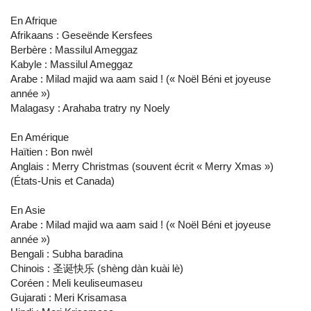
En Afrique
Afrikaans : Geseënde Kersfees
Berbère : Massilul Ameggaz
Kabyle : Massilul Ameggaz
Arabe : Milad majid wa aam said ! (« Noël Béni et joyeuse
année »)
Malagasy : Arahaba tratry ny Noely
En Amérique
Haïtien : Bon nwèl
Anglais : Merry Christmas (souvent écrit « Merry Xmas »)
(États-Unis et Canada)
En Asie
Arabe : Milad majid wa aam said ! (« Noël Béni et joyeuse
année »)
Bengali : Subha baradina
Chinois : 圣诞快乐 (shèng dàn kuài lè)
Coréen : Meli keuliseumaseu
Gujarati : Meri Krisamasa