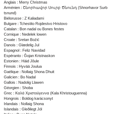
Anglais : Merry Christmas
Arménien : Շնորհավոր Սուրբ Ծնունդ (Shnorhavor Surb
tsnund)
Biélorusse : Z Kaliadami
Bulgare : Tchestito Rojdestvo Hristovo
Catalan : Bon nadal ou Bones festes
Cornique : Nedelek lowen
Croate : Sretan Boźić
Danois : Glædelig Jul
Espagnol : Feliz Navidad
Espéranto : Ĝojan Kristnaskon
Estonien : Häid Jõule
Finnois : Hyvää Joulua
Gaélique : Nollaig Shona Dhuit
Galicien : Bo Nadal
Gallois : Nadolig Llawen
Géorgien : Shoba
Grec : Καλά Χριστούγεννα (Kala Khristouguenna)
Hongrois : Boldog karácsonyt
Irlandais : Nollaig Shona
Islandais : Gleðilegt Jól