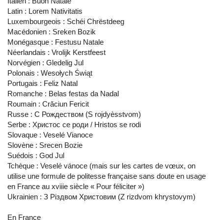
Italien : Buon Natale
Latin : Lorem Nativitatis
Luxembourgeois : Schéi Chrëstdeeg
Macédonien : Sreken Bozik
Monégasque : Festusu Natale
Néerlandais : Vrolijk Kerstfeest
Norvégien : Gledelig Jul
Polonais : Wesołych Świąt
Portugais : Feliz Natal
Romanche : Belas festas da Nadal
Roumain : Crăciun Fericit
Russe : С Рождеством (S rojdyèsstvom)
Serbe : Христос се роди / Hristos se rodi
Slovaque : Veselé Vianoce
Slovène : Srecen Bozie
Suédois : God Jul
Tchèque : Veselé vánoce (mais sur les cartes de vœux, on
utilise une formule de politesse française sans doute en usage
en France au xviiie siècle « Pour féliciter »)
Ukrainien : З Рiздвом Христовим (Z rizdvom khrystovym)
En France