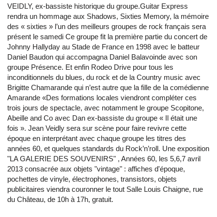
VEIDLY, ex-bassiste historique du groupe.Guitar Express
rendra un hommage aux Shadows, Sixties Memory, la mémoire
des « sixties » l’un des meilleurs groupes de rock français sera
présent le samedi Ce groupe fit la première partie du concert de
Johnny Hallyday au Stade de France en 1998 avec le batteur
Daniel Baudon qui accompagna Daniel Balavoinde avec son
groupe Présence. Et enfin Rodeo Drive pour tous les
inconditionnels du blues, du rock et de la Country music avec
Brigitte Chamarande qui n’est autre que la fille de la comédienne
Amarande «Des formations locales viendront compléter ces
trois jours de spectacle, avec notamment le groupe Scopitone,
Abeille and Co avec Dan ex-bassiste du groupe « Il était une
fois ». Jean Veidly sera sur scène pour faire revivre cette
époque en interprétant avec chaque groupe les titres des
années 60, et quelques standards du Rock’n’roll. Une exposition
"LA GALERIE DES SOUVENIRS" , Années 60, les 5,6,7 avril
2013 consacrée aux objets "vintage" : affiches d'époque,
pochettes de vinyle, électrophones, transistors, objets
publicitaires viendra couronner le tout Salle Louis Chaigne, rue
du Château, de 10h à 17h, gratuit.