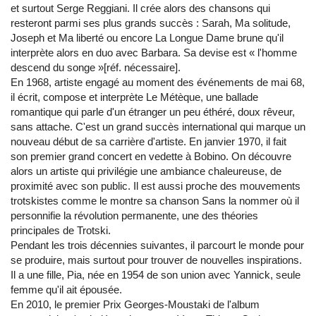
et surtout Serge Reggiani. Il crée alors des chansons qui
resteront parmi ses plus grands succès : Sarah, Ma solitude,
Joseph et Ma liberté ou encore La Longue Dame brune qu'il
interprète alors en duo avec Barbara. Sa devise est « l'homme
descend du songe »[réf. nécessaire].
En 1968, artiste engagé au moment des événements de mai 68,
il écrit, compose et interprète Le Métèque, une ballade
romantique qui parle d'un étranger un peu éthéré, doux rêveur,
sans attache. C'est un grand succès international qui marque un
nouveau début de sa carrière d'artiste. En janvier 1970, il fait
son premier grand concert en vedette à Bobino. On découvre
alors un artiste qui privilégie une ambiance chaleureuse, de
proximité avec son public. Il est aussi proche des mouvements
trotskistes comme le montre sa chanson Sans la nommer où il
personnifie la révolution permanente, une des théories
principales de Trotski.
Pendant les trois décennies suivantes, il parcourt le monde pour
se produire, mais surtout pour trouver de nouvelles inspirations.
Il a une fille, Pia, née en 1954 de son union avec Yannick, seule
femme qu'il ait épousée.
En 2010, le premier Prix Georges-Moustaki de l'album