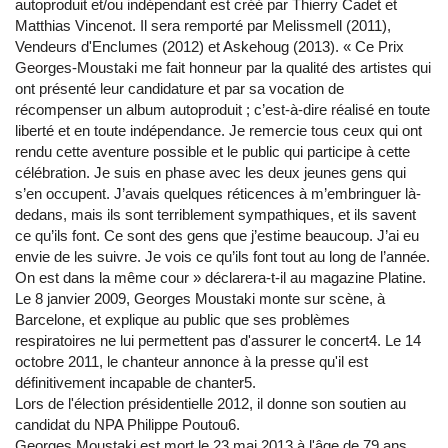
autoproduit et/ou indépendant est créé par Thierry Cadet et
Matthias Vincenot. Il sera remporté par Melissmell (2011),
Vendeurs d'Enclumes (2012) et Askehoug (2013). « Ce Prix
Georges-Moustaki me fait honneur par la qualité des artistes qui
ont présenté leur candidature et par sa vocation de
récompenser un album autoproduit ; c’est-à-dire réalisé en toute
liberté et en toute indépendance. Je remercie tous ceux qui ont
rendu cette aventure possible et le public qui participe à cette
célébration. Je suis en phase avec les deux jeunes gens qui
s’en occupent. J’avais quelques réticences à m’embringuer là-
dedans, mais ils sont terriblement sympathiques, et ils savent
ce qu’ils font. Ce sont des gens que j’estime beaucoup. J’ai eu
envie de les suivre. Je vois ce qu’ils font tout au long de l’année.
On est dans la même cour » déclarera-t-il au magazine Platine.
Le 8 janvier 2009, Georges Moustaki monte sur scène, à
Barcelone, et explique au public que ses problèmes
respiratoires ne lui permettent pas d'assurer le concert4. Le 14
octobre 2011, le chanteur annonce à la presse qu'il est
définitivement incapable de chanter5.
Lors de l'élection présidentielle 2012, il donne son soutien au
candidat du NPA Philippe Poutou6.
Georges Moustaki est mort le 23 mai 2013 à l'âge de 79 ans.