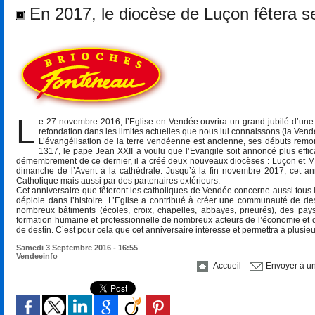
En 2017, le diocèse de Luçon fêtera s
L
e 27 novembre 2016, l’Eglise en Vendée ouvrira un grand jubilé d’une 
refondation dans les limites actuelles que nous lui connaissons (la Vend
L’évangélisation de la terre vendéenne est ancienne, ses débuts remont
1317, le pape Jean XXII a voulu que l’Evangile soit annoncé plus effic
démembrement de ce dernier, il a créé deux nouveaux diocèses : Luçon et Ma
dimanche de l’Avent à la cathédrale. Jusqu’à la fin novembre 2017, cet a
Catholique mais aussi par des partenaires extérieurs.
Cet anniversaire que fêteront les catholiques de Vendée concerne aussi tous l
déploie dans l’histoire. L’Eglise a contribué à créer une communauté de de
nombreux bâtiments (écoles, croix, chapelles, abbayes, prieurés), des 
formation humaine et professionnelle de nombreux acteurs de l’économie et 
de destin. C’est pour cela que cet anniversaire intéresse et permettra à plusie
Samedi 3 Septembre 2016 - 16:55
Vendeeinfo
Accueil
Envoyer à u