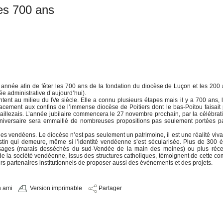
es 700 ans
année afin de fêter les 700 ans de la fondation du diocèse de Luçon et les 200
ée administrative d’aujourd’hui).
ent au milieu du IVe siècle. Elle a connu plusieurs étapes mais il y a 700 ans, 
acement aux confins de l’immense diocèse de Poitiers dont le bas-Poitou faisait 
illezais. L’année jubilaire commencera le 27 novembre prochain, par la célébrat
nniversaire sera emmaillé de nombreuses propositions pas seulement portées pa
es vendéens. Le diocèse n’est pas seulement un patrimoine, il est une réalité viva
stin qui demeure, même si l’identité vendéenne s’est sécularisée. Plus de 300 é
paysages (marais desséchés du sud-Vendée de la main des moines) ou plus réc
de la société vendéenne, issus des structures catholiques, témoignent de cette 
urs partenaires institutionnels de proposer aussi des évènements et des projets.
n ami
Version imprimable
Partager