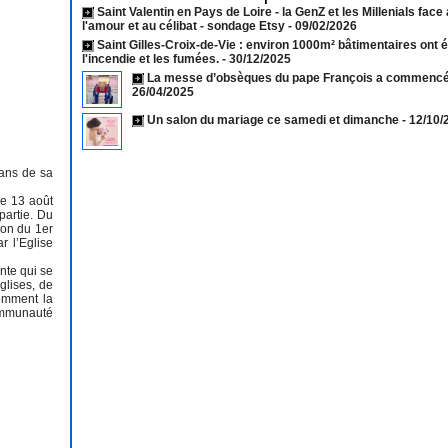
Saint Valentin en Pays de Loire - la GenZ et les Millenials face
l'amour et au célibat - sondage Etsy
- 09/02/2026
Saint Gilles-Croix-de-Vie : environ 1000m² bâtimentaires ont 
l'incendie et les fumées.
- 30/12/2025
La messe d’obsèques du pape François a commencé 
26/04/2025
Un salon du mariage ce samedi et dimanche
- 12/10
 ans de sa
le 13 août
partie. Du
ion du 1er
r l’Eglise
nte qui se
glises, de
emment la
communauté