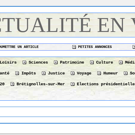
CTUALITÉ EN
UMETTRE UN ARTICLE
PETITES ANNONCES
Loisirs
Sciences
Patrimoine
Culture
Médi
anté
Impôts
Justice
Voyage
Humeur
So
20
Brétignolles-sur-Mer
Elections présidentielle