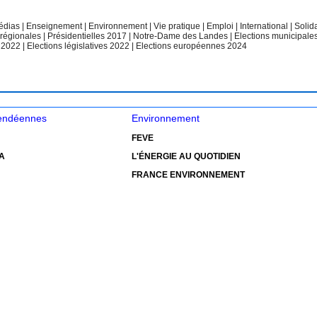
édias
|
Enseignement
|
Environnement
|
Vie pratique
|
Emploi
|
International
|
Solid
 régionales
|
Présidentielles 2017
|
Notre-Dame des Landes
|
Elections municipale
e 2022
|
Elections législatives 2022
|
Elections européennes 2024
vendéennes
Environnement
FEVE
A
L'ÉNERGIE AU QUOTIDIEN
FRANCE ENVIRONNEMENT