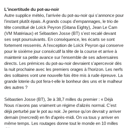
L'incertitude du pot-au-noir
Autre supplice météo, l'arrivée du pot-au-noir qui s'annonce pour
l'instant plutôt épais. A grands coups d'empannages, le trio de
tête constitué de Loïck Peyron (Gitana Eighty), Jean Le Cam
(VM Matériaux) et Sébastien Josse (BT) s'est recalé devant
ses sept poursuivants. En conséquence, les écarts se sont
fortement resserrés. A l'exception de Loïck Peyron qui conserve
pour le sixième jour consécutif la tête de la course et arrive à
maintenir sa petite avance sur l'ensemble de ses adversaires
directs. Les prémices du pot-au-noir devraient s'apercevoir dès
la nuit prochaine avec les premiers orages à l'horizon. Les nerfs
des solitaires vont une nouvelle fois être mis à rude épreuve. La
grande loterie du pot fera-t-elle le bonheur des uns et le malheur
des autres ?
Sébastien Josse (BT), 3e à 38,7 milles du premier : « Déjà
Nous n'avons pas vraiment un régime d'alizés normal. C'est
déjà perturbé par le pot au noir. Je pense qu'on devrait y arriver
demain (mercredi) en fin d'après-midi. On va tous y arriver en
même temps. Les routages donne tout le monde en 10 milles