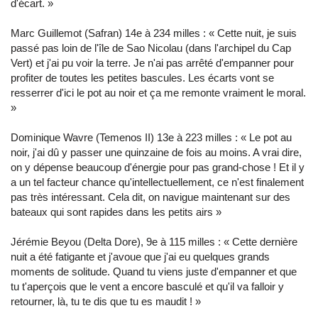
d'écart. »
Marc Guillemot (Safran) 14e à 234 milles : « Cette nuit, je suis
passé pas loin de l'île de Sao Nicolau (dans l'archipel du Cap
Vert) et j'ai pu voir la terre. Je n'ai pas arrêté d'empanner pour
profiter de toutes les petites bascules. Les écarts vont se
resserrer d'ici le pot au noir et ça me remonte vraiment le moral.
»
Dominique Wavre (Temenos II) 13e à 223 milles : « Le pot au
noir, j'ai dû y passer une quinzaine de fois au moins. A vrai dire,
on y dépense beaucoup d'énergie pour pas grand-chose ! Et il y
a un tel facteur chance qu'intellectuellement, ce n'est finalement
pas très intéressant. Cela dit, on navigue maintenant sur des
bateaux qui sont rapides dans les petits airs »
Jérémie Beyou (Delta Dore), 9e à 115 milles : « Cette dernière
nuit a été fatigante et j'avoue que j'ai eu quelques grands
moments de solitude. Quand tu viens juste d'empanner et que
tu t'aperçois que le vent a encore basculé et qu'il va falloir y
retourner, là, tu te dis que tu es maudit ! »