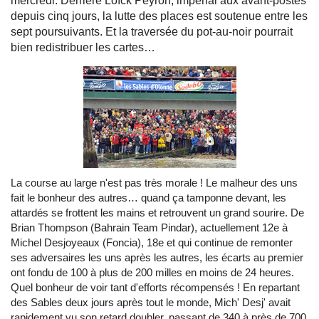
mercredi. Derrière Loïck Peyron, impérial aux avant-postes
depuis cinq jours, la lutte des places est soutenue entre les
sept poursuivants. Et la traversée du pot-au-noir pourrait
bien redistribuer les cartes…
La course au large n'est pas très morale ! Le malheur des uns
fait le bonheur des autres… quand ça tamponne devant, les
attardés se frottent les mains et retrouvent un grand sourire. De
Brian Thompson (Bahrain Team Pindar), actuellement 12e à
Michel Desjoyeaux (Foncia), 18e et qui continue de remonter
ses adversaires les uns après les autres, les écarts au premier
ont fondu de 100 à plus de 200 milles en moins de 24 heures.
Quel bonheur de voir tant d'efforts récompensés ! En repartant
des Sables deux jours après tout le monde, Mich' Desj' avait
rapidement vu son retard doubler, passant de 340 à près de 700