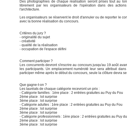
Des photographies de chaque réalisation seront prises tout au long 
librement par les organisateurs de l'opération dans des actions
l'architecture.
Les organisateurs se réservent le droit d'annuler ou de reporter le 
avec la bonne réalisation du concours.
Critères du jury ?
- originalité du sujet
- créativité
- qualité de la réalisation
- occupation de l'espace défini
Comment participer ?
Les concurrents devront s'inscrire au concours jusqu'au 19 août avan
les participants. Un emplacement numéroté leur sera attribué dans l
participer même après le début du concours, seule la clôture devra se
Que gagne-t-on ?
Les lauréats de chaque catégorie recevront un prix :
- Catégorie familles : 1ère place : 2 entrées gratuites au Puy du Fou
2ème place : lot surprise
3ème place : lot surprise
- Catégorie adultes : 1ère place : 2 entrées gratuites au Puy du Fou
2ème place : lot surprise
3ème place : lot surprise
- Catégorie professionnels : 1ère place : 2 entrées gratuites au Puy d
2ème place : lot surprise
3ème place : lot surprise