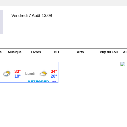
Vendredi 7 Août
13:09
s
Musique
Livres
BD
Arts
Puy du Fou
Au