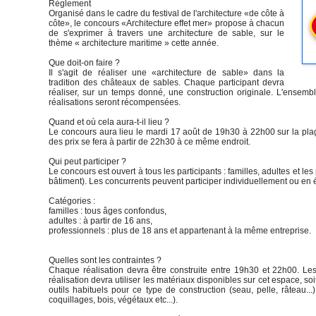
Règlement
Organisé dans le cadre du festival de l'architecture «de côte à
côte», le concours «Architecture effet mer» propose à chacun
de s'exprimer à travers une architecture de sable, sur le
thème « architecture maritime » cette année.
Que doit-on faire ?
Il s'agit de réaliser une «architecture de sable» dans la
tradition des châteaux de sables. Chaque participant devra
réaliser, sur un temps donné, une construction originale. L'ensembl
réalisations seront récompensées.
Quand et où cela aura-t-il lieu ?
Le concours aura lieu le mardi 17 août de 19h30 à 22h00 sur la pla
des prix se fera à partir de 22h30 à ce même endroit.
Qui peut participer ?
Le concours est ouvert à tous les participants : familles, adultes et l
bâtiment). Les concurrents peuvent participer individuellement ou e
Catégories :
familles : tous âges confondus,
adultes : à partir de 16 ans,
professionnels : plus de 18 ans et appartenant à la même entreprise.
Quelles sont les contraintes ?
Chaque réalisation devra être construite entre 19h30 et 22h00. Le
réalisation devra utiliser les matériaux disponibles sur cet espace, soi
outils habituels pour ce type de construction (seau, pelle, râteau..
coquillages, bois, végétaux etc...).