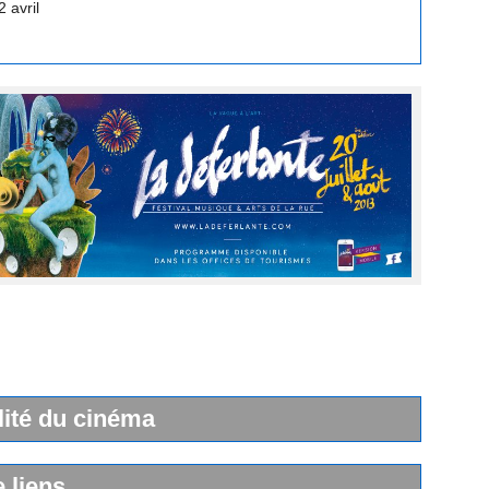
lité du cinéma
e liens