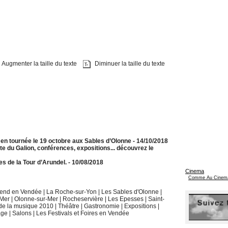
Augmenter la taille du texte
Diminuer la taille du texte
n tournée le 19 octobre aux Sables d’Olonne
- 14/10/2018
te du Galion, conférences, expositions... découvrez le
res de la Tour d’Arundel.
- 10/08/2018
Cinema
Comme Au Cinem
k end en Vendée
|
La Roche-sur-Yon
|
Les Sables d'Olonne
|
-Mer
|
Olonne-sur-Mer
|
Rocheservière
|
Les Epesses
|
Saint-
 de la musique 2010
|
Théâtre
|
Gastronomie
|
Expositions
|
age
|
Salons
|
Les Festivals et Foires en Vendée