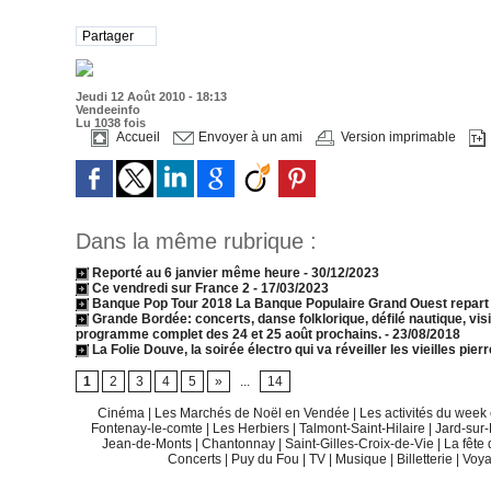
Partager
Jeudi 12 Août 2010 - 18:13
Vendeeinfo
Lu 1038 fois
Accueil
Envoyer à un ami
Version imprimable
Dans la même rubrique :
Reporté au 6 janvier même heure
- 30/12/2023
Ce vendredi sur France 2
- 17/03/2023
Banque Pop Tour 2018 La Banque Populaire Grand Ouest repart e
Grande Bordée: concerts, danse folklorique, défilé nautique, visi
programme complet des 24 et 25 août prochains.
- 23/08/2018
La Folie Douve, la soirée électro qui va réveiller les vieilles pier
1
2
3
4
5
»
...
14
Cinéma
|
Les Marchés de Noël en Vendée
|
Les activités du wee
Fontenay-le-comte
|
Les Herbiers
|
Talmont-Saint-Hilaire
|
Jard-sur
Jean-de-Monts
|
Chantonnay
|
Saint-Gilles-Croix-de-Vie
|
La fête
Concerts
|
Puy du Fou
|
TV
|
Musique
|
Billetterie
|
Voy