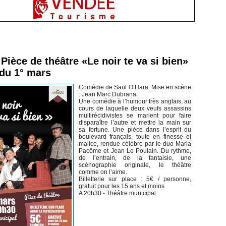
inement en Vendée
Pièce de théâtre «Le noir te va si bien»
 du 1° mars
Comédie de Saül O’Hara. Mise en scène
: Jean Marc Dubrana.
Une comédie à l’humour très anglais, au
cours de laquelle deux veufs assassins
multirécidivistes se marient pour faire
disparaître l’autre et mettre la main sur
sa fortune. Une pièce dans l’esprit du
boulevard français, toute en finesse et
malice, rendue célèbre par le duo Maria
Pacôme et Jean Le Poulain. Du rythme,
de l’entrain, de la fantaisie, une
scénographie originale, le théâtre
comme on l’aime.
Billetterie sur place : 5€ / personne,
gratuit pour les 15 ans et moins
A 20h30 - Théâtre municipal