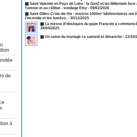
Saint Valentin en Pays de Loire - la GenZ et les Millenials face
l'amour et au célibat - sondage Etsy
- 09/02/2026
Saint Gilles-Croix-de-Vie : environ 1000m² bâtimentaires ont 
l'incendie et les fumées.
- 30/12/2025
La messe d’obsèques du pape François a commencé 
26/04/2025
Un salon du mariage ce samedi et dimanche
- 12/10
au
ition
Vendée
ès de
u
ce
e
tion à