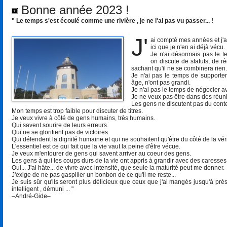
Bonne année 2023 !
" Le temps s'est écoulé comme une rivière , je ne l'ai pas vu passer... !
J'
ai compté mes années et j'a
ici que je n'en ai déjà vécu.
Je n'ai désormais pas le t
on discute de statuts, de r
sachant qu'il ne se combinera rien.
Je n'ai pas le temps de supporte
âge, n'ont pas grandi.
Je n'ai pas le temps de négocier av
Je ne veux pas être dans des réunio
Les gens ne discutent pas du conten
Mon temps est trop faible pour discuter de titres.
Je veux vivre à côté de gens humains, très humains.
Qui savent sourire de leurs erreurs.
Qui ne se glorifient pas de victoires.
Qui défendent la dignité humaine et qui ne souhaitent qu'être du côté de la véri
L'essentiel est ce qui fait que la vie vaut la peine d'être vécue.
Je veux m'entourer de gens qui savent arriver au coeur des gens.
Les gens à qui les coups durs de la vie ont appris à grandir avec des caresse
Oui... J'ai hâte... de vivre avec intensité, que seule la maturité peut me donner.
J'exige de ne pas gaspiller un bonbon de ce qu'il me reste...
Je suis sûr qu'ils seront plus délicieux que ceux que j'ai mangés jusqu'à pré
intelligent , démuni ... "
–André-Gide–