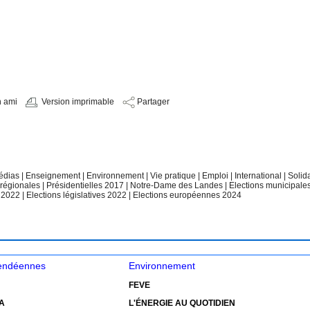
n ami
Version imprimable
Partager
édias
|
Enseignement
|
Environnement
|
Vie pratique
|
Emploi
|
International
|
Solid
 régionales
|
Présidentielles 2017
|
Notre-Dame des Landes
|
Elections municipale
e 2022
|
Elections législatives 2022
|
Elections européennes 2024
vendéennes
Environnement
FEVE
A
L'ÉNERGIE AU QUOTIDIEN