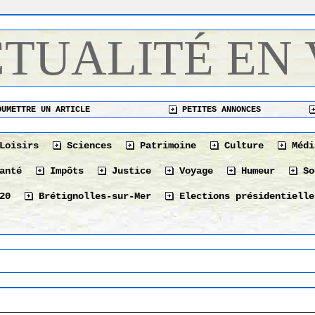
CTUALITÉ EN
UMETTRE UN ARTICLE
PETITES ANNONCES
Loisirs
Sciences
Patrimoine
Culture
Médi
anté
Impôts
Justice
Voyage
Humeur
So
20
Brétignolles-sur-Mer
Elections présidentielle