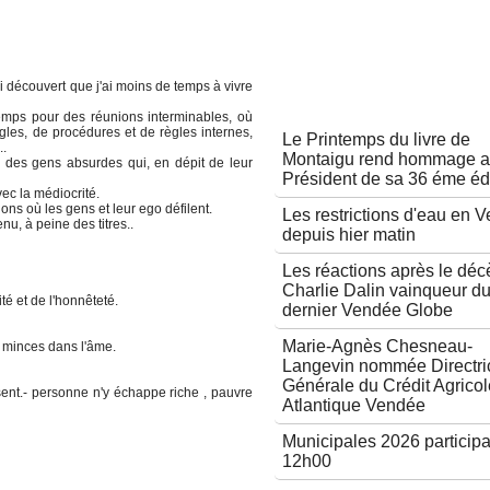
i découvert que j'ai moins de temps à vivre
Autres articles
emps pour des réunions interminables, où
ègles, de procédures et de règles internes,
Le Printemps du livre de
..
Montaigu rend hommage 
r des gens absurdes qui, en dépit de leur
Président de sa 36 éme éd
ec la médiocrité.
ns où les gens et leur ego défilent.
Les restrictions d'eau en 
u, à peine des titres..
depuis hier matin
Les réactions après le déc
Charlie Dalin vainqueur d
té et de l'honnêteté.
dernier Vendée Globe
Marie-Agnès Chesneau-
s minces dans l'âme.
Langevin nommée Directri
Générale du Crédit Agricol
sent.- personne n'y échappe riche , pauvre
Atlantique Vendée
Municipales 2026 participa
12h00