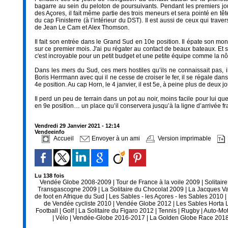
bagarre au sein du peloton de poursuivants. Pendant les premiers jo
des Açores, il fait même partie des trois meneurs et sera pointé en 
du cap Finisterre (à l’intérieur du DST). Il est aussi de ceux qui trav
de Jean Le Cam et Alex Thomson.
Il fait son entrée dans le Grand Sud en 10e position. Il épate son mon
sur ce premier mois. J'ai pu régater au contact de beaux bateaux. Et
c'est incroyable pour un petit budget et une petite équipe comme la nô
Dans les mers du Sud, ces mers hostiles qu’ils ne connaissait pas
Boris Herrmann avec qui il ne cesse de croiser le fer, il se régale dan
4e position. Au cap Horn, le 4 janvier, il est 5e, à peine plus de deux j
Il perd un peu de terrain dans un pot au noir, moins facile pour lui q
en 9e position… un place qu’il conservera jusqu’à la ligne d’arrivée fr
Vendredi 29 Janvier 2021 - 12:14
Vendeeinfo
Accueil
Envoyer à un ami
Version imprimable
Lu 138 fois
Vendée Globe 2008-2009
|
Tour de France à la voile 2009
|
Solitair
Transgascogne 2009
|
La Solitaire du Chocolat 2009
|
La Jacques V
de foot en Afrique du Sud
|
Les Sables - les Açores - les Sables 2010
|
de Vendée cycliste 2010
|
Vendée Globe 2012
|
Les Sables Horta 
Football
|
Golf
|
La Solitaire du Figaro 2012
|
Tennis
|
Rugby
|
Auto-Mo
|
Vélo
|
Vendée-Globe 2016-2017
|
La Golden Globe Race 201