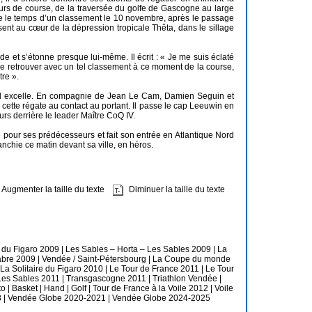
urs de course, de la traversée du golfe de Gascogne au large
tête le temps d’un classement le 10 novembre, après le passage
ersent au cœur de la dépression tropicale Thêta, dans le sillage
de et s’étonne presque lui-même. Il écrit : « Je me suis éclaté
 se retrouver avec un tel classement à ce moment de la course,
tre ».
, il excelle. En compagnie de Jean Le Cam, Damien Seguin et
s cette régate au contact au portant. Il passe le cap Leeuwin en
ours derrière le leader Maître CoQ IV.
ue pour ses prédécesseurs et fait son entrée en Atlantique Nord
anchie ce matin devant sa ville, en héros.
Augmenter la taille du texte
Diminuer la taille du texte
e du Figaro 2009
|
Les Sables – Horta – Les Sables 2009
|
La
abre 2009
|
Vendée / Saint-Pétersbourg
|
La Coupe du monde
La Solitaire du Figaro 2010
|
Le Tour de France 2011
|
Le Tour
Les Sables 2011
|
Transgascogne 2011
|
Triathlon Vendée
|
to
|
Basket
|
Hand
|
Golf
|
Tour de France à la Voile 2012
|
Voile
8
|
Vendée Globe 2020-2021
|
Vendée Globe 2024-2025