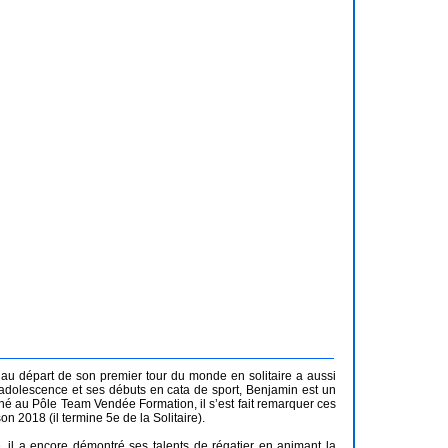
re au départ de son premier tour du monde en solitaire a aussi
l’adolescence et ses débuts en cata de sport, Benjamin est un
nné au Pôle Team Vendée Formation, il s’est fait remarquer ces
n 2018 (il termine 5e de la Solitaire).
, il a encore démontré ses talents de régatier en animant la