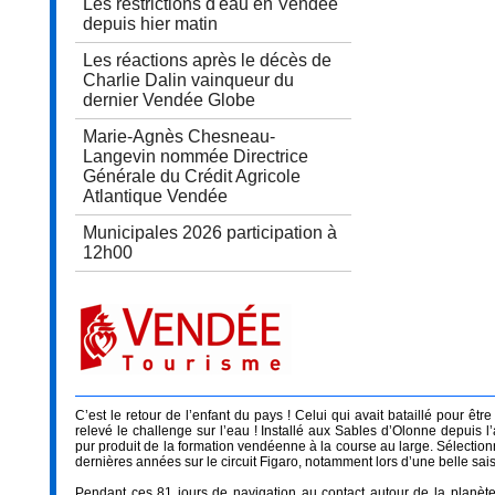
Les restrictions d'eau en Vendée
depuis hier matin
Les réactions après le décès de
Charlie Dalin vainqueur du
dernier Vendée Globe
Marie-Agnès Chesneau-
Langevin nommée Directrice
Générale du Crédit Agricole
Atlantique Vendée
Municipales 2026 participation à
12h00
C’est le retour de l’enfant du pays ! Celui qui avait bataillé pour êt
relevé le challenge sur l’eau ! Installé aux Sables d’Olonne depuis 
pur produit de la formation vendéenne à la course au large. Sélectio
dernières années sur le circuit Figaro, notamment lors d’une belle saiso
Pendant ces 81 jours de navigation au contact autour de la planète