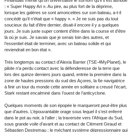
Finlandais mérite qu’on universalise le surnom qu’il s’est attribué
: « Super Happy Ari ». Au pire, au plus fort de la déprime,
lorsque les galères se sont amoncelées sur son bateau, a-t-il
concédé qu’il n’était que « happy ». « Je ne suis pas du tout
soucieux du fait d’être dernier, disait-il encore il y a quelques
jours. Je suis juste super content d’être dans la course et d’être
là où je suis. Je savais que je serais loin des autres, et
l’essentiel était de terminer, avec un bateau solide et qui
reviendrait en bon état ».
Très longtemps au contact d’Alexia Barrier (TSE-4MyPlanet), le
pilote n’a perdu contact avec la défenderesse de la terre que
lors des quinze derniers jours quand, entrée la première dans la
zone de hautes pressions du sud des Açores, la 6e navigatrice
à finir un tour du monde cette année en solitaire a creusé l’écart,
Stark restant encalminé dans l’ouest de l’anticyclone.
Quelques moments de son épopée le marqueront peut-être plus
que d’autres. L’épouvantable orage sous lequel il s’est enferré
dans le pot au noir, à l’aller ; la traversée vers l’Afrique du Sud,
sous grande voile d’avant et au contact de Clément Giraud et
Sébastien Destremau ; le méchant système dépressionnaire qui