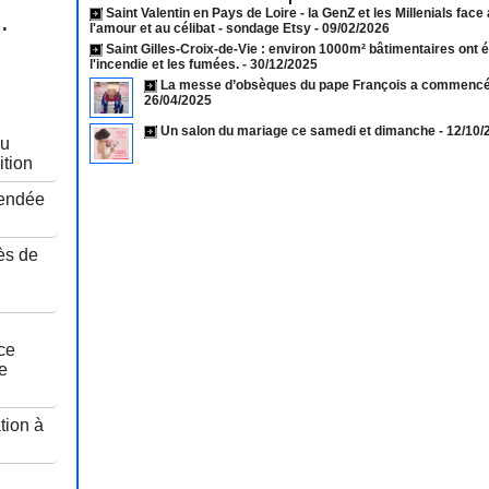
Saint Valentin en Pays de Loire - la GenZ et les Millenials face
.
l'amour et au célibat - sondage Etsy
- 09/02/2026
Saint Gilles-Croix-de-Vie : environ 1000m² bâtimentaires ont 
l'incendie et les fumées.
- 30/12/2025
La messe d’obsèques du pape François a commencé 
26/04/2025
Un salon du mariage ce samedi et dimanche
- 12/10
au
ition
Vendée
ès de
u
ce
e
tion à