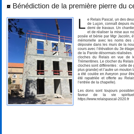
Bénédiction de la première pierre du ce
L
e Relais Pascal, un des deux
de Luçon, connaît depuis ma
demi de travaux. Un chantier 
et de réaliser la mise aux 
posée et bénie par Mgr Jacolin,
mémorielle avec les noms des a
déposée dans les murs de la nouve
cours avec l’élévation du 3e étage 
de la Parole désormais réalisées. 
cloches du Relais en vue de le
Trémentines. Le clocher du Relais
cloches sont différentes : celle 
plus grande) et l’autre un mouton 
a été coulée en Aveyron pour êtr
été rapatriée et offerte au Rel
l’entrée de la chapelle).
Les dons sont toujours possibles
faveur de la vie spiritu
https://www.relaispascal-2020.fr