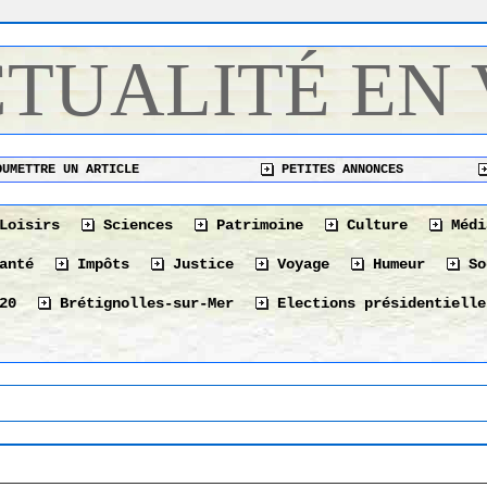
CTUALITÉ EN
UMETTRE UN ARTICLE
PETITES ANNONCES
Loisirs
Sciences
Patrimoine
Culture
Médi
anté
Impôts
Justice
Voyage
Humeur
So
20
Brétignolles-sur-Mer
Elections présidentielle