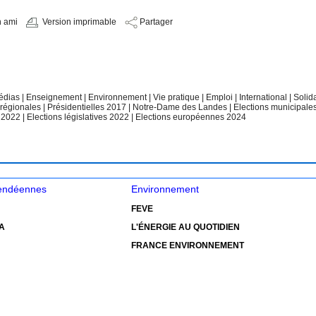
n ami
Version imprimable
Partager
édias
|
Enseignement
|
Environnement
|
Vie pratique
|
Emploi
|
International
|
Solid
 régionales
|
Présidentielles 2017
|
Notre-Dame des Landes
|
Elections municipale
e 2022
|
Elections législatives 2022
|
Elections européennes 2024
vendéennes
Environnement
FEVE
A
L'ÉNERGIE AU QUOTIDIEN
FRANCE ENVIRONNEMENT