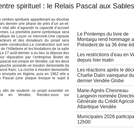
ntre spirituel : le Relais Pascal aux Sables
 centres spirituels appartenant au diocèse
Autres articles
rs dernier une phase de près d’un an-et-
vital afin d’agrandir la capacité d’accueil
normes. La première pierre symbolique sera
Le Printemps du livre de
 évêque de Luçon ce mercredi.Une capsule
Montaigu rend hommage 
cteurs et des donateurs du projet sera
Président de sa 36 éme éd
lle construction.La construction suit son
de l’hôtellerie et les fondations de la salle
Le 27 août dernier a eu lieu la dépose des
Les restrictions d'eau en 
ur réparation par l’entreprise Bodet de
depuis hier matin
 pascal est unique en Vendée, car les deux
de gauche possède un mouton demoiselle (la
Les réactions après le déc
lancé franc. La cloche à mouton demoiselle
e envoyée en Algérie, puis en 1962 elle a
Charlie Dalin vainqueur d
ais Pascal (une plaque évoque le sujet à
dernier Vendée Globe
Marie-Agnès Chesneau-
 afin de soutenir ce projet essentiel en
elle en Vendée. Rendez-vous sur
Langevin nommée Directri
Générale du Crédit Agricol
Atlantique Vendée
Municipales 2026 participa
12h00