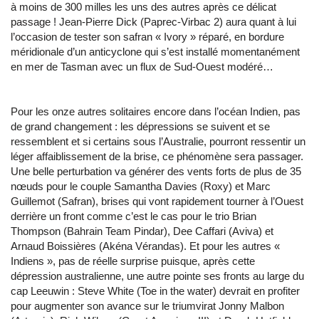
à moins de 300 milles les uns des autres après ce délicat
passage ! Jean-Pierre Dick (Paprec-Virbac 2) aura quant à lui
l’occasion de tester son safran « Ivory » réparé, en bordure
méridionale d’un anticyclone qui s’est installé momentanément
en mer de Tasman avec un flux de Sud-Ouest modéré…
Pour les onze autres solitaires encore dans l’océan Indien, pas
de grand changement : les dépressions se suivent et se
ressemblent et si certains sous l’Australie, pourront ressentir un
léger affaiblissement de la brise, ce phénomène sera passager.
Une belle perturbation va générer des vents forts de plus de 35
nœuds pour le couple Samantha Davies (Roxy) et Marc
Guillemot (Safran), brises qui vont rapidement tourner à l’Ouest
derrière un front comme c’est le cas pour le trio Brian
Thompson (Bahrain Team Pindar), Dee Caffari (Aviva) et
Arnaud Boissières (Akéna Vérandas). Et pour les autres «
Indiens », pas de réelle surprise puisque, après cette
dépression australienne, une autre pointe ses fronts au large du
cap Leeuwin : Steve White (Toe in the water) devrait en profiter
pour augmenter son avance sur le triumvirat Jonny Malbon