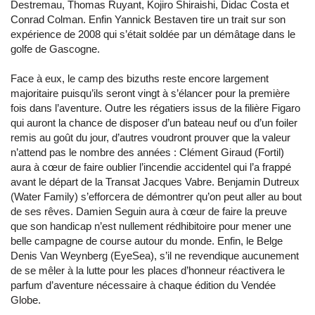
Destremau, Thomas Ruyant, Kojiro Shiraishi, Didac Costa et
Conrad Colman. Enfin Yannick Bestaven tire un trait sur son
expérience de 2008 qui s’était soldée par un démâtage dans le
golfe de Gascogne.
Face à eux, le camp des bizuths reste encore largement
majoritaire puisqu’ils seront vingt à s’élancer pour la première
fois dans l’aventure. Outre les régatiers issus de la filière Figaro
qui auront la chance de disposer d’un bateau neuf ou d’un foiler
remis au goût du jour, d’autres voudront prouver que la valeur
n’attend pas le nombre des années : Clément Giraud (Fortil)
aura à cœur de faire oublier l’incendie accidentel qui l’a frappé
avant le départ de la Transat Jacques Vabre. Benjamin Dutreux
(Water Family) s’efforcera de démontrer qu’on peut aller au bout
de ses rêves. Damien Seguin aura à cœur de faire la preuve
que son handicap n’est nullement rédhibitoire pour mener une
belle campagne de course autour du monde. Enfin, le Belge
Denis Van Weynberg (EyeSea), s’il ne revendique aucunement
de se mêler à la lutte pour les places d’honneur réactivera le
parfum d’aventure nécessaire à chaque édition du Vendée
Globe.