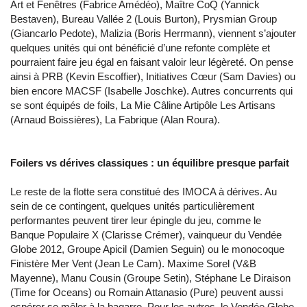
Art et Fenêtres (Fabrice Amédéo), Maître CoQ (Yannick
Bestaven), Bureau Vallée 2 (Louis Burton), Prysmian Group
(Giancarlo Pedote), Malizia (Boris Herrmann), viennent s’ajouter
quelques unités qui ont bénéficié d’une refonte complète et
pourraient faire jeu égal en faisant valoir leur légèreté. On pense
ainsi à PRB (Kevin Escoffier), Initiatives Cœur (Sam Davies) ou
bien encore MACSF (Isabelle Joschke). Autres concurrents qui
se sont équipés de foils, La Mie Câline Artipôle Les Artisans
(Arnaud Boissières), La Fabrique (Alan Roura).
Foilers vs dérives classiques : un équilibre presque parfait
Le reste de la flotte sera constitué des IMOCA à dérives. Au
sein de ce contingent, quelques unités particulièrement
performantes peuvent tirer leur épingle du jeu, comme le
Banque Populaire X (Clarisse Crémer), vainqueur du Vendée
Globe 2012, Groupe Apicil (Damien Seguin) ou le monocoque
Finistère Mer Vent (Jean Le Cam). Maxime Sorel (V&B
Mayenne), Manu Cousin (Groupe Setin), Stéphane Le Diraison
(Time for Oceans) ou Romain Attanasio (Pure) peuvent aussi
espérer se mêler à la bagarre. Pour les autres, le Vendée Globe