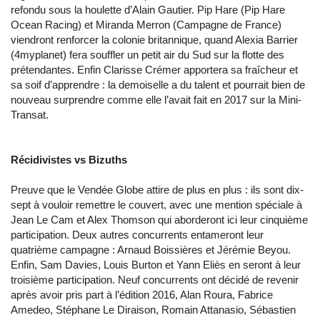
refondu sous la houlette d’Alain Gautier. Pip Hare (Pip Hare
Ocean Racing) et Miranda Merron (Campagne de France)
viendront renforcer la colonie britannique, quand Alexia Barrier
(4myplanet) fera souffler un petit air du Sud sur la flotte des
prétendantes. Enfin Clarisse Crémer apportera sa fraîcheur et
sa soif d’apprendre : la demoiselle a du talent et pourrait bien de
nouveau surprendre comme elle l’avait fait en 2017 sur la Mini-
Transat.
Récidivistes vs Bizuths
Preuve que le Vendée Globe attire de plus en plus : ils sont dix-
sept à vouloir remettre le couvert, avec une mention spéciale à
Jean Le Cam et Alex Thomson qui aborderont ici leur cinquième
participation. Deux autres concurrents entameront leur
quatrième campagne : Arnaud Boissières et Jérémie Beyou.
Enfin, Sam Davies, Louis Burton et Yann Eliès en seront à leur
troisième participation. Neuf concurrents ont décidé de revenir
après avoir pris part à l’édition 2016, Alan Roura, Fabrice
Amedeo, Stéphane Le Diraison, Romain Attanasio, Sébastien