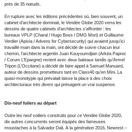
près de 35 nœuds.
En rupture avec les éditions précédentes où, bien souvent, un
cabinet d’architecte dominait, le Vendée Globe 2020 verra les
dessins de quatre cabinets d’architectes s’affronter : les
bureaux VPLP (Charal / Hugo Boss / DMG Mori) et Guillaume
Verdier (Apivia / Advens for Cybersecurity) qui avaient jusqu'ici
travaillé main dans la main, ont décidé de suivre chacun leur
chemin, l’architecte argentin Juan Kouyoumdjian (Arkéa Paprec
/ Corum L’Epargne) revient avec deux bateaux tandis qu’Armel
Tripon (L’Occitane) a décidé de faire appel à Samuel Manuard,
auteur de dessins prometteurs tant en Class40 qu’en Mini. La
quasi-monotypie qui prévalait laisse la place à des choix
architecturaux très divers qui présagent un vrai suspense.
Dix-neuf foilers au départ
Outre les neuf voiliers construits pour ce Vendée Globe 2020,
dix autres concurrents seront équipés des fameuses
moustaches à la Salvador Dali. À la génération 2016, Newrest –