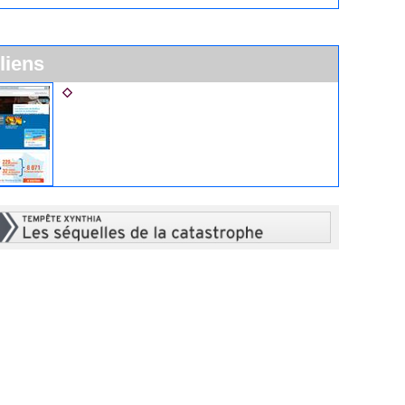
 liens
La SNSM