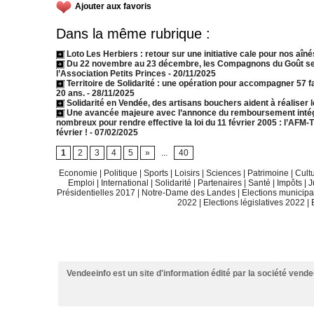
Ajouter aux favoris
Dans la même rubrique :
Loto Les Herbiers : retour sur une initiative cale pour nos aîné
Du 22 novembre au 23 décembre, les Compagnons du Goût se 
l’Association Petits Princes
- 20/11/2025
Territoire de Solidarité : une opération pour accompagner 57 
20 ans.
- 28/11/2025
Solidarité en Vendée, des artisans bouchers aident à réaliser
Une avancée majeure avec l’annonce du remboursement intégra
nombreux pour rendre effective la loi du 11 février 2005 : l’AF
février !
- 07/02/2025
1
2
3
4
5
»
...
40
Economie
|
Politique
|
Sports
|
Loisirs
|
Sciences
|
Patrimoine
|
Cult
Emploi
|
International
|
Solidarité
|
Partenaires
|
Santé
|
Impôts
|
J
Présidentielles 2017
|
Notre-Dame des Landes
|
Elections municip
2022
|
Elections législatives 2022
|
Vendeeinfo est un site d'information édité par la société vend