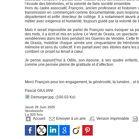
l’écoute des bénévoles, et la volonté de faire société ensemble.
Hors du cadre associatif, François, ancien professeur et historien 
transmission en commençant comme documentaliste, puis responsable
département et enfin directeur de collège. Il a notamment œuvré 
métier avec exigence et humanité, toujours guidé par la volonté de f
Mais il serait impossible de parler de François sans évoquer sa p
des mots, il a écrit et mis en scène Le Vent de Grasla, un spectacle 
vendéennes dans les bois pendant les Guerres de Vendée. Cette fr
de Grasla, mobilise chaque année une cinquantaine de bénévoles. Fra
mémoire et sens du collectif. Il en parlait avec des étoiles dans les
combien ce projet lui tenait à cœur.
Je pense aujourd’hui à Odile, son épouse, à ses quatre enfants,
comme une pensée pleine de gratitude et d’affection.
Merci François pour ton engagement, ta générosité, ta lumière... et to
Pascal GIULIANI
Demurger.jpg
(100.03 Ko)
Jeudi 26 Juin 2025
Vendeeinfo
Lu 920 fois
Accueil
Envoyer à un ami
Version imprimable