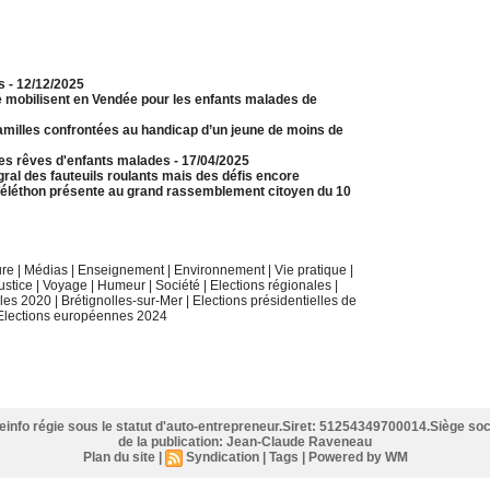
s
- 12/12/2025
mobilisent en Vendée pour les enfants malades de
familles confrontées au handicap d’un jeune de moins de
 les rêves d'enfants malades
- 17/04/2025
l des fauteuils roulants mais des défis encore
M-Téléthon présente au grand rassemblement citoyen du 10
ure
|
Médias
|
Enseignement
|
Environnement
|
Vie pratique
|
ustice
|
Voyage
|
Humeur
|
Société
|
Elections régionales
|
ales 2020
|
Brétignolles-sur-Mer
|
Elections présidentielles de
Elections européennes 2024
eeinfo régie sous le statut d'auto-entrepreneur.Siret: 51254349700014.Siège soci
de la publication: Jean-Claude Raveneau
Plan du site
|
Syndication
|
Tags
|
Powered by WM