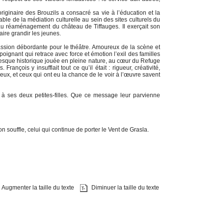
originaire des Brouzils a consacré sa vie à l’éducation et la
 de la médiation culturelle au sein des sites culturels du
au réaménagement du château de Tiffauges. Il exerçait son
aire grandir les jeunes.
assion débordante pour le théâtre. Amoureux de la scène et
poignant qui retrace avec force et émotion l’exil des familles
esque historique jouée en pleine nature, au cœur du Refuge
nçois y insufflait tout ce qu’il était : rigueur, créativité,
 yeux, et ceux qui ont eu la chance de le voir à l’œuvre savent
 à ses deux petites-filles. Que ce message leur parvienne
n souffle, celui qui continue de porter le Vent de Grasla.
Augmenter la taille du texte
Diminuer la taille du texte