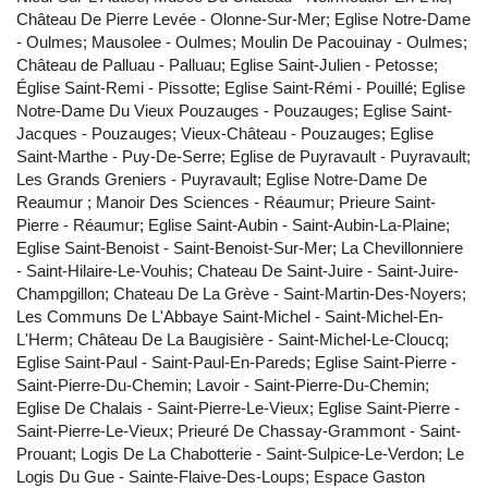
Château De Pierre Levée - Olonne-Sur-Mer; Eglise Notre-Dame
- Oulmes; Mausolee - Oulmes; Moulin De Pacouinay - Oulmes;
Château de Palluau - Palluau; Eglise Saint-Julien - Petosse;
Église Saint-Remi - Pissotte; Eglise Saint-Rémi - Pouillé; Eglise
Notre-Dame Du Vieux Pouzauges - Pouzauges; Eglise Saint-
Jacques - Pouzauges; Vieux-Château - Pouzauges; Eglise
Saint-Marthe - Puy-De-Serre; Eglise de Puyravault - Puyravault;
Les Grands Greniers - Puyravault; Eglise Notre-Dame De
Reaumur ; Manoir Des Sciences - Réaumur; Prieure Saint-
Pierre - Réaumur; Eglise Saint-Aubin - Saint-Aubin-La-Plaine;
Eglise Saint-Benoist - Saint-Benoist-Sur-Mer; La Chevillonniere
- Saint-Hilaire-Le-Vouhis; Chateau De Saint-Juire - Saint-Juire-
Champgillon; Chateau De La Grève - Saint-Martin-Des-Noyers;
Les Communs De L'Abbaye Saint-Michel - Saint-Michel-En-
L'Herm; Château De La Baugisière - Saint-Michel-Le-Cloucq;
Eglise Saint-Paul - Saint-Paul-En-Pareds; Eglise Saint-Pierre -
Saint-Pierre-Du-Chemin; Lavoir - Saint-Pierre-Du-Chemin;
Eglise De Chalais - Saint-Pierre-Le-Vieux; Eglise Saint-Pierre -
Saint-Pierre-Le-Vieux; Prieuré De Chassay-Grammont - Saint-
Prouant; Logis De La Chabotterie - Saint-Sulpice-Le-Verdon; Le
Logis Du Gue - Sainte-Flaive-Des-Loups; Espace Gaston