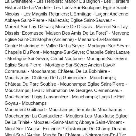
La Grainetière - Les Herbiers; Manoir Du Bignon - Les Herbiers
Historial De La Vendée - Les Lucs-Sur-Boulogne; Eglise Saint-
Nicolas - Les Magnils-Reigniers; L'Ermitage - Luçon; Ancienne
Abbaye Saint-Pierre - Maillezais; Eglise Saint-Sauveur -
Mareuil-Sur-Lay-Dissais; Musee De Dissais - Mareuil-Sur-Lay-
Dissais; Ecomusee "Maison Des Amis De La Foret" - Mervent;
Eglise Saint-Christophe (Ancienne) - Mesnard-La-Barotière
Centre Historique Et Vallee De La Sevre - Mortagne-Sur-Sèvre;
Chapelle Du Pont - Mortagne-Sur-Sèvre; Chapelle Saint Lazare
- Mortagne-Sur-Sèvre; Circuit Nocturne - Mortagne-Sur-Sèvre
Eglise Saint-Pierre - Mortagne-Sur-Sèvre; Ancien Lavoir
Communal - Mouchamps; Château De La Bobinière -
Mouchamps; Château De La Guimenière - Mouchamps;
Château Du Parc Soubise - Mouchamps; Eglise Saint-Pierre -
Mouchamps; Lieu D'Inhumation De Georges Clemenceau -
Mouchamps; Logis Lansonnière - Mouchamps; Logis Le Fief
Goyau - Mouchamps
Monument Guilbaud - Mouchamps; Temple de Mouchamps -
Mouchamps; La Cantaudiere - Moutiers-Les-Mauxfaits; Eglise
De La Trinité - Mouzeuil-Saint-Martin; Abbaye Saint-Vincent -
Nieul-Sur-L'Autise; Enceinte Préhistorique De Champ-Durand -
Nieul-Sur-L'Autise; Musée Du Château - Noirmoutier-En-L'Ile;