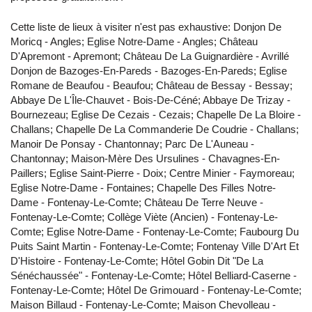
Cette liste de lieux à visiter n'est pas exhaustive: Donjon De
Moricq - Angles; Eglise Notre-Dame - Angles; Château
D'Apremont - Apremont; Château De La Guignardière - Avrillé
Donjon de Bazoges-En-Pareds - Bazoges-En-Pareds; Eglise
Romane de Beaufou - Beaufou; Château de Bessay - Bessay;
Abbaye De L'Île-Chauvet - Bois-De-Céné; Abbaye De Trizay -
Bournezeau; Eglise De Cezais - Cezais; Chapelle De La Bloire -
Challans; Chapelle De La Commanderie De Coudrie - Challans;
Manoir De Ponsay - Chantonnay; Parc De L'Auneau -
Chantonnay; Maison-Mère Des Ursulines - Chavagnes-En-
Paillers; Eglise Saint-Pierre - Doix; Centre Minier - Faymoreau;
Eglise Notre-Dame - Fontaines; Chapelle Des Filles Notre-
Dame - Fontenay-Le-Comte; Château De Terre Neuve -
Fontenay-Le-Comte; Collège Viète (Ancien) - Fontenay-Le-
Comte; Eglise Notre-Dame - Fontenay-Le-Comte; Faubourg Du
Puits Saint Martin - Fontenay-Le-Comte; Fontenay Ville D'Art Et
D'Histoire - Fontenay-Le-Comte; Hôtel Gobin Dit "De La
Sénéchaussée" - Fontenay-Le-Comte; Hôtel Belliard-Caserne -
Fontenay-Le-Comte; Hôtel De Grimouard - Fontenay-Le-Comte;
Maison Billaud - Fontenay-Le-Comte; Maison Chevolleau -