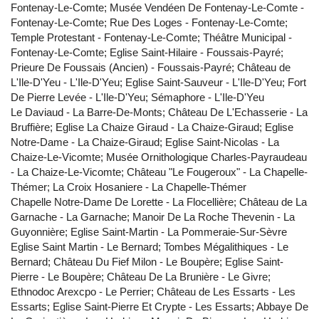
Fontenay-Le-Comte; Musée Vendéen De Fontenay-Le-Comte -
Fontenay-Le-Comte; Rue Des Loges - Fontenay-Le-Comte;
Temple Protestant - Fontenay-Le-Comte; Théâtre Municipal -
Fontenay-Le-Comte; Eglise Saint-Hilaire - Foussais-Payré;
Prieure De Foussais (Ancien) - Foussais-Payré; Château de
L'Ile-D'Yeu - L'Ile-D'Yeu; Eglise Saint-Sauveur - L'Ile-D'Yeu; Fort
De Pierre Levée - L'Ile-D'Yeu; Sémaphore - L'Ile-D'Yeu
Le Daviaud - La Barre-De-Monts; Château De L'Echasserie - La
Bruffière; Eglise La Chaize Giraud - La Chaize-Giraud; Eglise
Notre-Dame - La Chaize-Giraud; Eglise Saint-Nicolas - La
Chaize-Le-Vicomte; Musée Ornithologique Charles-Payraudeau
- La Chaize-Le-Vicomte; Château "Le Fougeroux" - La Chapelle-
Thémer; La Croix Hosaniere - La Chapelle-Thémer
Chapelle Notre-Dame De Lorette - La Flocellière; Château de La
Garnache - La Garnache; Manoir De La Roche Thevenin - La
Guyonnière; Eglise Saint-Martin - La Pommeraie-Sur-Sèvre
Eglise Saint Martin - Le Bernard; Tombes Mégalithiques - Le
Bernard; Château Du Fief Milon - Le Boupère; Eglise Saint-
Pierre - Le Boupère; Château De La Brunière - Le Givre;
Ethnodoc Arexcpo - Le Perrier; Château de Les Essarts - Les
Essarts; Eglise Saint-Pierre Et Crypte - Les Essarts; Abbaye De