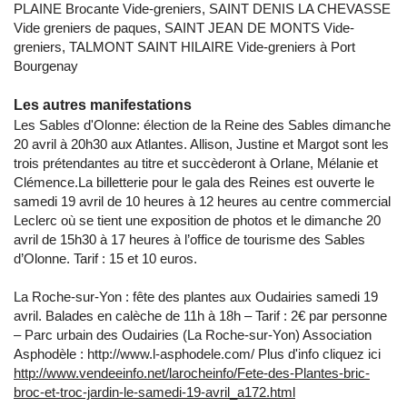
PLAINE Brocante Vide-greniers, SAINT DENIS LA CHEVASSE
Vide greniers de paques, SAINT JEAN DE MONTS Vide-
greniers, TALMONT SAINT HILAIRE Vide-greniers à Port
Bourgenay
Les autres manifestations
Les Sables d'Olonne: élection de la Reine des Sables dimanche
20 avril à 20h30 aux Atlantes. Allison, Justine et Margot sont les
trois prétendantes au titre et succèderont à Orlane, Mélanie et
Clémence.La billetterie pour le gala des Reines est ouverte le
samedi 19 avril de 10 heures à 12 heures au centre commercial
Leclerc où se tient une exposition de photos et le dimanche 20
avril de 15h30 à 17 heures à l’office de tourisme des Sables
d’Olonne. Tarif : 15 et 10 euros.
La Roche-sur-Yon : fête des plantes aux Oudairies samedi 19
avril. Balades en calèche de 11h à 18h – Tarif : 2€ par personne
– Parc urbain des Oudairies (La Roche-sur-Yon) Association
Asphodèle : http://www.l-asphodele.com/ Plus d'info cliquez ici
http://www.vendeeinfo.net/larocheinfo/Fete-des-Plantes-bric-
broc-et-troc-jardin-le-samedi-19-avril_a172.html