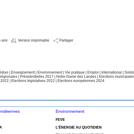
n ami
Version imprimable
Partager
édias
|
Enseignement
|
Environnement
|
Vie pratique
|
Emploi
|
International
|
Solid
 régionales
|
Présidentielles 2017
|
Notre-Dame des Landes
|
Elections municipale
e 2022
|
Elections législatives 2022
|
Elections européennes 2024
vendéennes
Environnement
FEVE
A
L'ÉNERGIE AU QUOTIDIEN