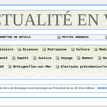
CTUALITÉ EN
UMETTRE UN ARTICLE
PETITES ANNONCES
Loisirs
Sciences
Patrimoine
Culture
Médi
anté
Impôts
Justice
Voyage
Humeur
So
20
Brétignolles-sur-Mer
Elections présidentielle
 de Montaigu rend hommage au Président de sa 36 éme édition
06/08/2026