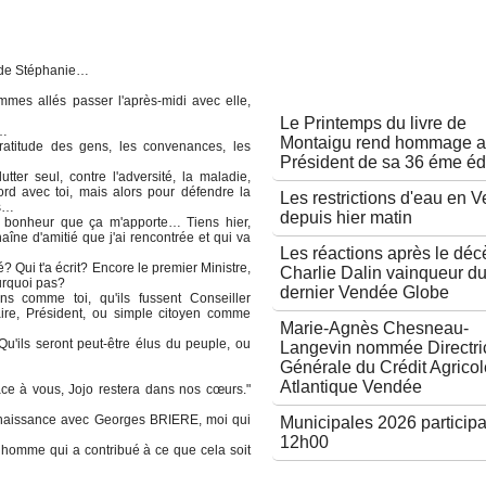
r de Stéphanie…
Autres articles
mmes allés passer l'après-midi avec elle,
Le Printemps du livre de
e…
Montaigu rend hommage 
ngratitude des gens, les convenances, les
Président de sa 36 éme éd
utter seul, contre l'adversité, la maladie,
ord avec toi, mais alors pour défendre la
Les restrictions d'eau en 
as…
depuis hier matin
e bonheur que ça m'apporte… Tiens hier,
aîne d'amitié que j'ai rencontrée et qui va
Les réactions après le déc
 Qui t'a écrit? Encore le premier Ministre,
Charlie Dalin vainqueur d
urquoi pas?
dernier Vendée Globe
s comme toi, qu'ils fussent Conseiller
aire, Président, ou simple citoyen comme
Marie-Agnès Chesneau-
u'ils seront peut-être élus du peuple, ou
Langevin nommée Directri
Générale du Crédit Agricol
Atlantique Vendée
râce à vous, Jojo restera dans nos cœurs."
connaissance avec Georges BRIERE, moi qui
Municipales 2026 participa
12h00
 homme qui a contribué à ce que cela soit