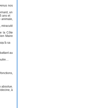
evenus nos
ernard, un
5 ans et
e animale,
, miraculé
de la Côte
cien Maire
squ'à sa
battant au
'Autre…
fonctions,
n absolue.
médecine, à