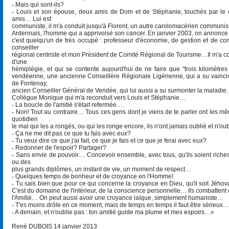
˗ Mais qui sont-ils?
˗ Louis et son épouse, deux amis de Dom et de Stéphanie, touchés par le 
amis… Lui est
communiste, il m'a conduit jusqu'à Florent, un autre carolomacérien communiste
Ardennais, l'homme qui a apprivoisé son cancer. En janvier 2003, on annonce à 
c'est quelqu'un de très occupé : professeur d'économie, de gestion et de com
conseiller
régional centriste et mon Président de Comité Régional de Tourisme…Il m'a c
d'une
hémiplégie, et qui se contente aujourd'hui de ne faire que "trois kilomètres
vendéenne, une ancienne Conseillère Régionale Ligérienne, qui a su vaincre
de Fontenay,
ancien Conseiller Général de Vendée, qui lui aussi a su surmonter la maladie… 
Collègue Monique qui m'a reconduit vers Louis et Stéphanie…
˗ La boucle de l'amitié s'était refermée….
˗ Non! Tout au contraire… Tous ces gens dont je viens de te parler ont les 
quotidien
le mal qui les a rongés, ou qui les ronge encore, ils n'ont jamais oublié et n'ou
˗ Ça ne me dit pas ce que tu fais avec eux?
˗ Tu veux dire ce que j'ai fait, ce que je fais et ce que je ferai avec eux?
˗ Redonner de l'espoir? Partager?
˗ Sans envie de pouvoir… Concevoir ensemble, avec tous, qu'ils soient riches
ou des
plus grands diplômes, un instant de vie, un moment de respect…
˗ Quelques temps de bonheur et de croyance en l'Homme!
˗ Tu sais bien que pour ce qui concerne la croyance en Dieu, qu'il soit Jéhov
C'est du domaine de l'intérieur, de la conscience personnelle… Ils combattent en
l'Amitié… On peut aussi avoir une croyance laïque, simplement humaniste…
˗ T'es moins drôle en ce moment, mais de temps en temps il faut être sérieu
˗ A demain, et n'oublie pas : ton amitié guide ma plume et mes espoirs…»
René DUBOIS 14 janvier 2013