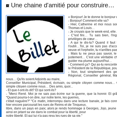
Une chaine d'amitié pour construire…
« Bonjour! Je te donne le bonjou
˗ Bonjour! Comment elle va?
˗ Hier, Catherine et moi nous so
Thomas et Louis…
˗ Je croyais que le week-end, ell
˗ C''est fini… Tu sais bien, l'i
privilèges de cœur…
˗ A qui le dis-tu? Quand il faut l
l'oubli…Toi, je ne suis pas d'acc
veuve et l'orphelin, tu n'arrêtes p
˗ Mais tu ne peux pas savoir, l
justement… C'est une véritable ch
guider ma plume aujourd'hui…
- Comment ça? Qui as-tu rencontré?
le Président de la République, po
˗ Non, tout simplement des gen
Régional, Conseiller général, M
nous… Qu'ils soient Adjoints au maire,
Conseiller Municipal, Président, écrivain, ou simple citoyen comme nous… Q
simple citoyen comme nous… Des amis, quoi...
˗ Et que-t-ont-ils dit? Et qui sont-ils?
˗ "Merci René. Moi je ne sais pas écrire sur la guerre, que la honnir. Et g
"Quand pourra-t-on dire, sur notre terre, les guerres,
c'était naguère?" "Ce matin, interrompu dans une lecture banale, je fais 
hier encore parcourait les rues de Reims et de Tinqueux,
libre, dans un pays en paix; alors je rends hommage à Georges, Jojo, jeune
ainsi en jetant sa vie dans le combat pour la liberté, pour
notre liberté. Et qui lui n'a pas revu les rues de sa vie."