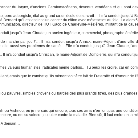
cancer du larynx, d'anciens Carolomacériens, devenus vendéens et qui sont d
, père aubergiste, rital au grand cœur, écolo de surcroit… Il m'a conduit jusqu'à B
Bernard qu'il est atteint d'un cancer du côlon avec métastases au foie. Il a alors 5
munication, directeur de l'IUT Gaco de Charleville-Mézières, militant de la caus
onduit jusqu'à Jean-Claude, un ancien ingénieur, commercial, photographe émérite
 de marche par jour!"… Il m'a conduit jusqu'à Annick, maire-Adjoint d'une ville 
 elle-aussi ses problèmes de santé… Elle m'a conduit jusqu'à Jean-Claude, l'an
Il m'a conduit jusqu'à Christian, le maire-Adjoint de Dompierre, qui m'a conduit ju
mêmes valeurs humanistes, radicales même parfois… Tu peux les croire, car en com
blient jamais que le combat qu'ils mènent doit être fait de Fraternité et d'Amour de l
 ou pauvres, simples citoyens ou bardés des plus grands titres, des plus grandes 
ah ou Vishnou, ou je ne sais qui encore, tous ces amis n'en font pas une conditio
core, ou ont su vaincre, ou lutter contre la maladie. Bien sûr, il faut croire en la 
x… A demain…