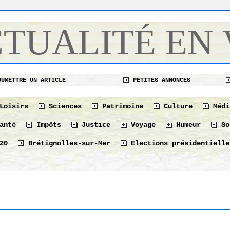
CTUALITÉ EN
UMETTRE UN ARTICLE
PETITES ANNONCES
Loisirs
Sciences
Patrimoine
Culture
Médi
anté
Impôts
Justice
Voyage
Humeur
So
20
Brétignolles-sur-Mer
Elections présidentielle