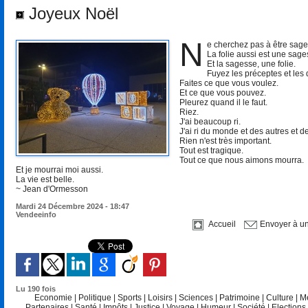
Joyeux Noël
N
e cherchez pas à être sage 
La folie aussi est une sage
Et la sagesse, une folie.
Fuyez les préceptes et les
Faites ce que vous voulez.
Et ce que vous pouvez.
Pleurez quand il le faut.
Riez.
J'ai beaucoup ri.
J'ai ri du monde et des autres et d
Rien n'est très important.
Tout est tragique.
Tout ce que nous aimons mourra.
Et je mourrai moi aussi.
La vie est belle.
~ Jean d'Ormesson
Mardi 24 Décembre 2024 - 18:47
Vendeeinfo
Accueil
Envoyer à u
Lu 190 fois
Economie
|
Politique
|
Sports
|
Loisirs
|
Sciences
|
Patrimoine
|
Culture
|
M
Partenaires
|
Santé
|
Impôts
|
Justice
|
Voyage
|
Humeur
|
Société
|
Elections