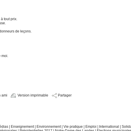
à tout prix.
sse.
 donneurs de leçons.
e moi.
n ami
Version imprimable
Partager
édias
|
Enseignement
|
Environnement
|
Vie pratique
|
Emploi
|
International
|
Solid
 régionales
|
Présidentielles 2017
|
Notre-Dame des Landes
|
Elections municipale