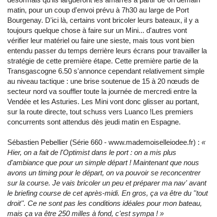
matin, pour un coup d'envoi prévu à 7h30 au large de Port
Bourgenay. D'ici là, certains vont bricoler leurs bateaux, il y a
toujours quelque chose à faire sur un Mini... d'autres vont
vérifier leur matériel ou faire une sieste, mais tous vont bien
entendu passer du temps derrière leurs écrans pour travailler la
stratégie de cette première étape. Cette première partie de la
Transgascogne 6.50 s'annonce cependant relativement simple
au niveau tactique : une brise soutenue de 15 à 20 nœuds de
secteur nord va souffler toute la journée de mercredi entre la
Vendée et les Asturies. Les Mini vont donc glisser au portant,
sur la route directe, tout schuss vers Luanco !Les premiers
concurrents sont attendus dès jeudi matin en Espagne.
Sébastien Pebellier (Série 660 - www.mademoiselleiodee.fr) :
«
Hier, on a fait de l'Optimist dans le port : on a mis plus
d'ambiance que pour un simple départ ! Maintenant que nous
avons un timing pour le départ, on va pouvoir se reconcentrer
sur la course. Je vais bricoler un peu et préparer ma nav' avant
le briefing course de cet après-midi. En gros, ça va être du ''tout
droit''. Ce ne sont pas les conditions idéales pour mon bateau,
mais ça va être 250 milles à fond, c'est sympa ! »