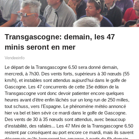
Transgascogne: demain, les 47
minis seront en mer
Vendeeinfo
Le départ de la Transgascogne 6.50 sera donné demain,
mercredi, à 7h30. Des vents forts, supérieurs à 30 nœuds (55
km/h), et instables sont attendus aujourd'hui dans le golfe de
Gascogne. Les 47 concurrents de cette 15e édition de la
Transgascogne vont donc devoir patienter encore quelques
heures avant d'être enfin lâchés sur un long run de 250 milles,
tout schuss, vers l'Espagne. Le phénomène météo annoncé
hier va bel et bien sévir ce mardi dans le golfe de Gascogne.
Des vents de 30 à 35 nœuds sont attendus, avec beaucoup
d'instabilité, des rafales... Les 47 Mini de la Transgascogne 6.50
restent par conséquent au port encore ce mardi, mais ils savent
désormais qu'ils largueront les amarres à partir de 6h demain