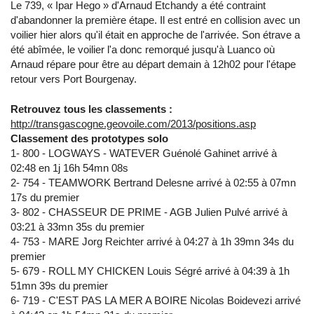
Le 739, « Ipar Hego » d'Arnaud Etchandy a été contraint
d'abandonner la première étape. Il est entré en collision avec un
voilier hier alors qu'il était en approche de l'arrivée. Son étrave a
été abîmée, le voilier l'a donc remorqué jusqu'à Luanco où
Arnaud répare pour être au départ demain à 12h02 pour l'étape
retour vers Port Bourgenay.
Retrouvez tous les classements :
http://transgascogne.geovoile.com/2013/positions.asp
Classement des prototypes solo
1- 800 - LOGWAYS - WATEVER Guénolé Gahinet arrivé à
02:48 en 1j 16h 54mn 08s
2- 754 - TEAMWORK Bertrand Delesne arrivé à 02:55 à 07mn
17s du premier
3- 802 - CHASSEUR DE PRIME - AGB Julien Pulvé arrivé à
03:21 à 33mn 35s du premier
4- 753 - MARE Jorg Reichter arrivé à 04:27 à 1h 39mn 34s du
premier
5- 679 - ROLL MY CHICKEN Louis Ségré arrivé à 04:39 à 1h
51mn 39s du premier
6- 719 - C'EST PAS LA MER A BOIRE Nicolas Boidevezi arrivé