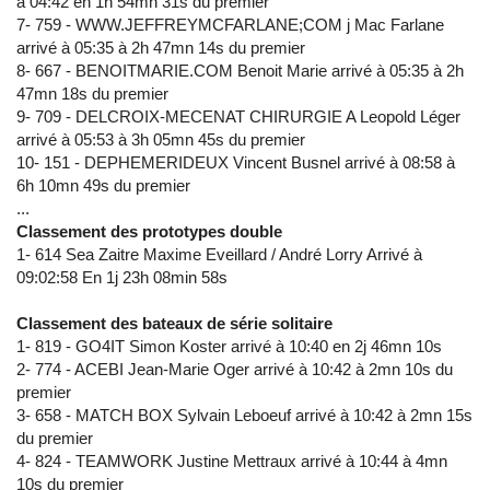
à 04:42 en 1h 54mn 31s du premier
7- 759 - WWW.JEFFREYMCFARLANE;COM j Mac Farlane
arrivé à 05:35 à 2h 47mn 14s du premier
8- 667 - BENOITMARIE.COM Benoit Marie arrivé à 05:35 à 2h
47mn 18s du premier
9- 709 - DELCROIX-MECENAT CHIRURGIE A Leopold Léger
arrivé à 05:53 à 3h 05mn 45s du premier
10- 151 - DEPHEMERIDEUX Vincent Busnel arrivé à 08:58 à
6h 10mn 49s du premier
...
Classement des prototypes double
1- 614 Sea Zaitre Maxime Eveillard / André Lorry Arrivé à
09:02:58 En 1j 23h 08min 58s
Classement des bateaux de série solitaire
1- 819 - GO4IT Simon Koster arrivé à 10:40 en 2j 46mn 10s
2- 774 - ACEBI Jean-Marie Oger arrivé à 10:42 à 2mn 10s du
premier
3- 658 - MATCH BOX Sylvain Leboeuf arrivé à 10:42 à 2mn 15s
du premier
4- 824 - TEAMWORK Justine Mettraux arrivé à 10:44 à 4mn
10s du premier