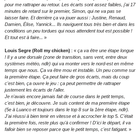
pour me rattraper au retour. Les écarts sont assez faibles, j'ai 17
minutes de retard sur le premier, Simon, qui ne va pas se
laisser faire. Et derrière ça va jouer aussi : Justine, Renaud,
Damien, Élise, Yannick... Ils naviguent tous très bien et dans les
conditions un peu tordues qui nous attendent tout est possible !
Et tout est à faire...
»
Louis Segre (Roll my chicken)
: «
ça va être une étape longue
! Il y a une dorsale (zone de transition, sans vent, entre deux
systèmes météo, ndlr) qui va monter vers le nord-est en même
temps que nous. Ça va être mou et instable. Un peu comme sur
la première étape. Ça peut faire de gros écarts, mais du coup
c'est bien, ça ouvre le jeu : ça peut permettre de rattraper
justement les écarts de l'aller.
Je n'avais encore jamais fait de course dans le petit temps,
c'est bien, je découvre. Je suis content de ma première étape
(5e à Luanco et toujours dans le top 8 sur la 1ère étape, ndlr).
J'ai réussi à bien tenir en vitesse et à accrocher le top 5. C'était
la première fois, reste plus qu'à confirmer ! D'ici le départ, il va
falloir bien se reposer parce que le petit temps, c'est fatigant.
»