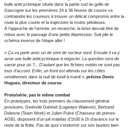
bulle anticyclonique située dans la partie sud du golfe de
Gascogne sur les premières 24 à 36 heures de course va
contraindre les coureurs à trouver un délicat compromis entre la
route la plus courte et la trajectoire la moins pétoleuse.
À l'approche de l'arrivée, en revanche, la brise devrait être de
retour avec le passage d'une petite dépression. Soit pile le
schéma inverse de l'étape aller !
«
Ça va partir avec un de vent de secteur nord. Ensuite il va y
avoir une bulle anticyclonique à négocier. La question sera de
savoir pour où ?... D'autant que les fichiers météo ne sont pas
tous d'accord. Enfin, un front est attendu sur les côtes
vendéennes dans la nuit de lundi à mardi
»,
précise Denis
Hugues, directeur de course
.
Proto/série, pas le même combat
En prototypes, les trois premiers du classement général
provisoire, Gwénolé Gahinet (Logways-Watever), Bertrand
Delesne (Team Work) et Julien Pulvé (Chasseur de primes-
AGB), disposent d'un joli matelas d'1h30 à 1h d'avance sur le
reste de la flotte. Pas de quoi s'endormir sur ses lauriers bien