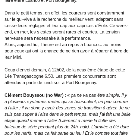
faire entre Luanco et Port Bourgenay.
Dans le petit temps, en effet, les coureurs sont constamment
sur le qui-vive à la recherche du meilleur vent, adaptant sans
cesse leurs réglages et leur cap aux caprices d'Éole. Ce week-
end, en mer, les siestes seront rares et courtes. La tension
nerveuse sera nécessaire à la performance.
Alors, aujourd'hui, l'heure est au repos à Luanco... au moins
pour ceux qui ont la chance de ne rien avoir à réparer à bord de
leur Mini.
Coup d'envoi demain, à 12h02, de la deuxième étape de cette
14e Transgascogne 6.50. Les premiers concurrents sont
attendus à partir de lundi soir à Port Bourgenay.
Clément Bouyssou (no War)
: «
ça ne va pas être simple. Il y
a plusieurs systèmes météo qui se bousculent, un peu comme
à l'aller ; il va donc y avoir des zones de transition à gérer. Je ne
suis pas super à l'aise dans le petit temps, mais j'ai fait une belle
étape quand même à l'aller (Clément a mené la flotte des
bateaux de série pendant plus de 24h, ndlr). L'arrivée a été dure
pour les nerfs, mais ça fait partie du jeu ! Et je compte tout faire