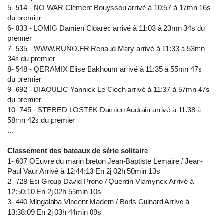
5- 514 - NO WAR Clément Bouyssou arrivé à 10:57 à 17mn 16s
du premier
6- 833 - LOMIG Damien Cloarec arrivé à 11:03 à 23mn 34s du
premier
7- 535 - WWW.RUNO.FR Renaud Mary arrivé à 11:33 à 53mn
34s du premier
8- 548 - QERAMIX Elise Bakhoum arrivé à 11:35 à 55mn 47s
du premier
9- 692 - DIAOULIC Yannick Le Clech arrivé à 11:37 à 57mn 47s
du premier
10- 745 - STERED LOSTEK Damien Audrain arrivé à 11:38 à
58mn 42s du premier
...
Classement des bateaux de série solitaire
1- 607 OEuvre du marin breton Jean-Baptiste Lemaire / Jean-
Paul Vaur Arrivé à 12:44:13 En 2j 02h 50min 13s
2- 728 Esi Group David Prono / Quentin Vlamynck Arrivé à
12:50:10 En 2j 02h 56min 10s
3- 440 Mingalaba Vincent Madern / Boris Culnard Arrivé à
13:38:09 En 2j 03h 44min 09s