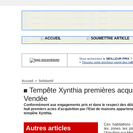
ACCUEIL
SOUMETTRE ARTICLE
Vous recherchez le
MEILLEUR PRIX
?
>
Trouvez votre bonheur parmi des mill
Accueil
>
Solidarité
Tempête Xynthia premières acquisi
Vendée
Conformément aux engagements pris et dans le respect des délais
huit premiers actes d'acquisition par l'Etat de maisons apparten
tempête Xynthia.
Ces habitations 
Autres articles
les zones les p
l'Aiguillon-sur-