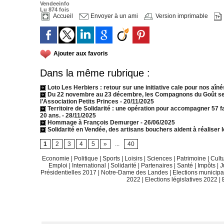
Vendeeinfo
Lu 874 fois
Accueil
Envoyer à un ami
Version imprimable
Ajouter aux favoris
Dans la même rubrique :
Loto Les Herbiers : retour sur une initiative cale pour nos aîné
Du 22 novembre au 23 décembre, les Compagnons du Goût se 
l’Association Petits Princes
- 20/11/2025
Territoire de Solidarité : une opération pour accompagner 57 
20 ans.
- 28/11/2025
Hommage à François Demurger
- 26/06/2025
Solidarité en Vendée, des artisans bouchers aident à réaliser
1
2
3
4
5
»
...
40
Economie
|
Politique
|
Sports
|
Loisirs
|
Sciences
|
Patrimoine
|
Cult
Emploi
|
International
|
Solidarité
|
Partenaires
|
Santé
|
Impôts
|
J
Présidentielles 2017
|
Notre-Dame des Landes
|
Elections municip
2022
|
Elections législatives 2022
|