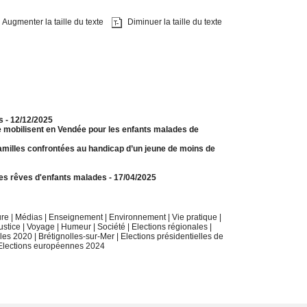
Augmenter la taille du texte
Diminuer la taille du texte
s
- 12/12/2025
mobilisent en Vendée pour les enfants malades de
familles confrontées au handicap d’un jeune de moins de
 les rêves d'enfants malades
- 17/04/2025
ure
|
Médias
|
Enseignement
|
Environnement
|
Vie pratique
|
ustice
|
Voyage
|
Humeur
|
Société
|
Elections régionales
|
ales 2020
|
Brétignolles-sur-Mer
|
Elections présidentielles de
Elections européennes 2024