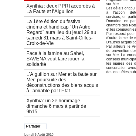
sur-Mer.
Xynthia : deux PPRI accordés à
Les délais ont pu
La Faute et l’Aiguillon
à l'action dét
services, en part
La 1ère édition du festival
Domaine, en part
chambre des Nota
cinéma et handicap "Un Autre
et les compagnies
Regard" aura lieu du jeudi 29 au
Par respect pour 
samedi 31 mars à Saint-Gilles-
d'autre forme de c
D'autres acquisiti
Croix-de-Vie
Par ailleurs, le P
de prévention des
Face à la famine au Sahel,
sur-Mer. La cart
SAVENA veut faire jouer la
conseils municipa
les maires des 
solidarité
concertation avec
des enquêtes publ
L'Aiguillon sur Mer et la faute sur
Mer: poursuite des
déconstructions des biens acquis
à l'amiable par l'Etat
Xynthia: un 2e hommage
dimanche 6 mars à partir de
9h15
Partager
Lundi 9 Août 2010