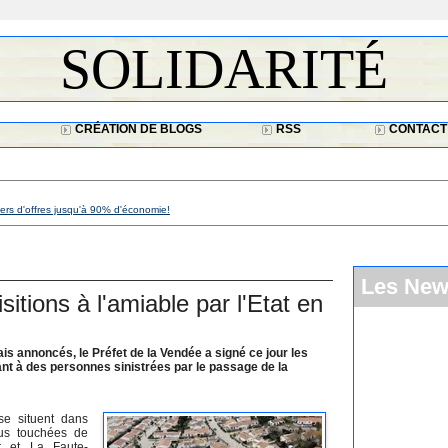
SOLIDARITÉ
CRÉATION DE BLOGS
RSS
CONTACT
iers d'offres jusqu'à 90% d'économie!
Les Ne
tions à l'amiable par l'Etat en
 annoncés, le Préfet de la Vendée a signé ce jour les
ant à des personnes sinistrées par le passage de la
se situent dans
lus touchées de
Mer et La Faute-