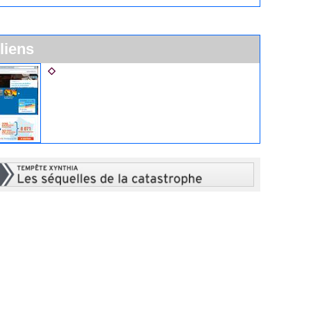
 liens
La SNSM