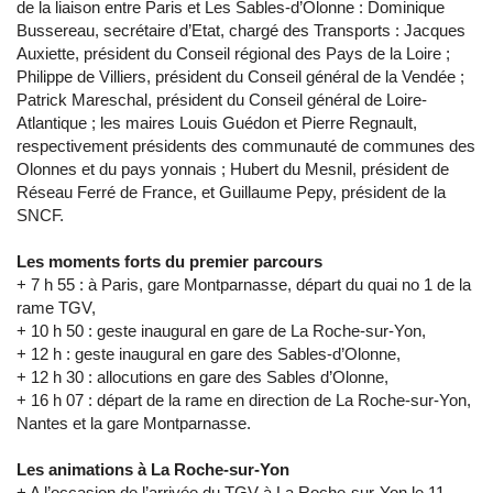
de la liaison entre Paris et Les Sables-d’Olonne : Dominique
Bussereau, secrétaire d’Etat, chargé des Transports : Jacques
Auxiette, président du Conseil régional des Pays de la Loire ;
Philippe de Villiers, président du Conseil général de la Vendée ;
Patrick Mareschal, président du Conseil général de Loire-
Atlantique ; les maires Louis Guédon et Pierre Regnault,
respectivement présidents des communauté de communes des
Olonnes et du pays yonnais ; Hubert du Mesnil, président de
Réseau Ferré de France, et Guillaume Pepy, président de la
SNCF.
Les moments forts du premier parcours
+ 7 h 55 : à Paris, gare Montparnasse, départ du quai no 1 de la
rame TGV,
+ 10 h 50 : geste inaugural en gare de La Roche-sur-Yon,
+ 12 h : geste inaugural en gare des Sables-d’Olonne,
+ 12 h 30 : allocutions en gare des Sables d’Olonne,
+ 16 h 07 : départ de la rame en direction de La Roche-sur-Yon,
Nantes et la gare Montparnasse.
Les animations à La Roche-sur-Yon
+ A l’occasion de l’arrivée du TGV à La Roche-sur-Yon le 11