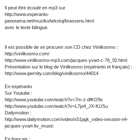
Il peut être écouté en mp3 sur
http://www.esperanto-
panorama.net/muziko/tekstoj/brassens.html
avec le texte bilingue.
Il est possible de se procurer son CD chez Vinilkosmo :
http://vinilkosmo.com/
http://www.vinilkosmo-mp3.com/jacques-yvart-c-76_92.html
Présentation sur le blog de Vinilkosmo (espéranto et français) :
http://www.ipernity.com/blog/vinilkosmo/44014
En espéranto
Sur Youtube :
http://www.youtube.com/watch?v=7m-z-dfKO9s
http://www.youtube.com/watch?v=L7jo4_JX-KUSu
Dailymotion :
http://www.dailymotion.com/video/x51pgk_video-session-n4-
jacques-yvart-itv_music
En français :