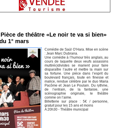
inement en Vendée
Pièce de théâtre «Le noir te va si bien»
 du 1° mars
Comédie de Saül O’Hara. Mise en scène
: Jean Marc Dubrana.
Une comédie à l’humour très anglais, au
cours de laquelle deux veufs assassins
multirécidivistes se marient pour faire
disparaître l’autre et mettre la main sur
sa fortune. Une pièce dans l’esprit du
boulevard français, toute en finesse et
malice, rendue célèbre par le duo Maria
Pacôme et Jean Le Poulain. Du rythme,
de l’entrain, de la fantaisie, une
scénographie originale, le théâtre
comme on l’aime.
Billetterie sur place : 5€ / personne,
gratuit pour les 15 ans et moins
A 20h30 - Théâtre municipal