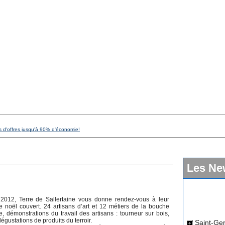
s d'offres jusqu'à 90% d'économie!
Les Ne
012, Terre de Sallertaine vous donne rendez-vous à leur
 noël couvert. 24 artisans d’art et 12 métiers de la bouche
Saint-Ger
e, démonstrations du travail des artisans : tourneur sur bois,
dégustations de produits du terroir.
dimanche 12