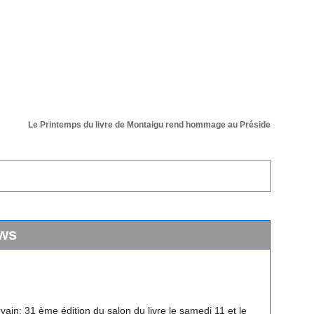
Le Printemps du livre de Montaigu rend hommage au Président de sa 36 ém
ws
vain: 31 ème édition du salon du livre le samedi 11 et le
 avril