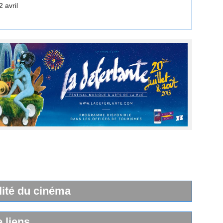
lité du cinéma
e liens