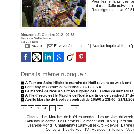
Pour les enfants des ba
gratuite – Salle polyval
Renseignements au 02 51 
Dimanche 21 Octobre 2012 - 09:53
Terre de Sallertaine
Lu 754 fois
Accueil
Envoyer à un ami
Version imprimable
Dans la même rubrique :
A Talmont-Saint-Hilaire le marché de Noël revient ce week-end
-
Fontenay le Comte: ce vendredi
- 12/12/2024
Le marché de Noël à Saint Avaugourd des Landes ce samedi e
A l'île d'Yeu c'est le Marché de Noël à partir de ce vendredi 1°
Avrillé Marché de Noël ce vendredi de 16h00 à 23h00
- 21/11/20
1
2
3
4
5
»
...
12
Cinéma
|
Les Marchés de Noël en Vendée
|
Les activités du wee
Fontenay-le-comte
|
Les Herbiers
|
Talmont-Saint-Hilaire
|
Jard-sur
Jean-de-Monts
|
Chantonnay
|
Saint-Gilles-Croix-de-Vie
|
La fête
Concerts
|
Puy du Fou
|
TV
|
Musique
|
Billetterie
|
Voy