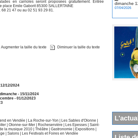
lades en carrioles seront proposées gratuitement. Entrée
07/04/2026
ente place Emile Gaborit 85300 SALLERTAINE
68 21 47 ou au 02 51 93 29 81.
Augmenter la taille du texte
Diminuer la taille du texte
 12/12/2024
t dimanche
- 15/11/2024
 décembre
- 01/12/2023
23
L'actua
k end en Vendée
|
La Roche-sur-Yon
|
Les Sables d'Olonne
|
-Mer
|
Olonne-sur-Mer
|
Rocheservière
|
Les Epesses
|
Saint-
 de la musique 2010
|
Théâtre
|
Gastronomie
|
Expositions
|
age
|
Salons
|
Les Festivals et Foires en Vendée
Liste d