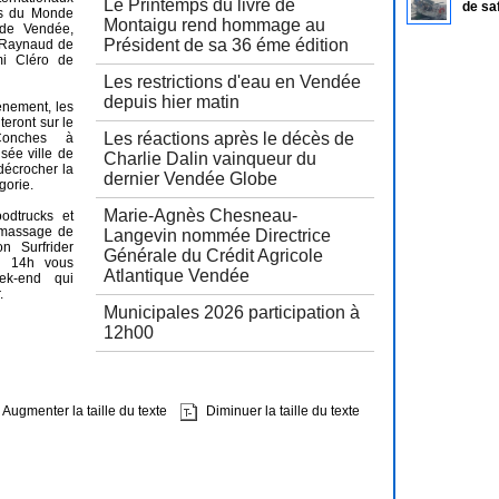
Le Printemps du livre de
de sa
ns du Monde
Montaigu rend hommage au
 de Vendée,
Président de sa 36 éme édition
ï Raynaud de
i Cléro de
Les restrictions d'eau en Vendée
depuis hier matin
énement, les
nteront sur le
Les réactions après le décès de
onches à
isée ville de
Charlie Dalin vainqueur du
décrocher la
dernier Vendée Globe
gorie.
Marie-Agnès Chesneau-
oodtrucks et
amassage de
Langevin nommée Directrice
on Surfrider
Générale du Crédit Agricole
à 14h vous
Atlantique Vendée
ek-end qui
.
Municipales 2026 participation à
12h00
Augmenter la taille du texte
Diminuer la taille du texte