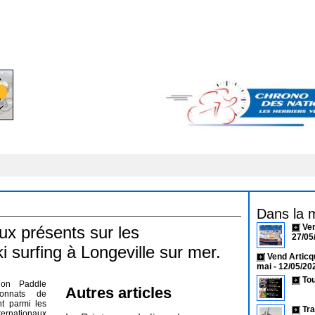
Dans la 
Ven
ux présents sur les
27/05
surfing à Longeville sur mer.
Vend Articq
mai
- 12/05/20
Tou
tion Paddle
Autres articles
ionnats de
nt parmi les
Tra
ternationaux