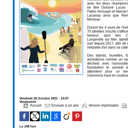
avec les deux champio
en titre Océane Lucas
Pablo Arrouays et Atama
Lacanau ainsi que Rém
Mimizan.
Durant les 4 jours de l'év
70 athlètes inscrits s'affro
fameux spot des C
Longeville sur Mer, labell
surf depuis 2017, afin de 
médaille d'or dans sa caté
Des stands, buvettes, f
animations comme un r
déchets avec l'associati
foundation le samedi 
attendent pour ce we
s'annonce haut en couleur
Vendredi 29 Octobre 2021 - 13:07
Vendeeinfo
Accueil
Envoyer à un ami
Version imprimable
Lu 248 fois