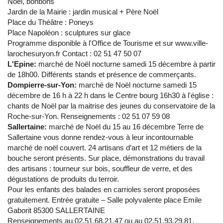
Noël, bonbons
Jardin de la Mairie : jardin musical + Père Noël
Place du Théâtre : Poneys
Place Napoléon : sculptures sur glace
Programme disponible à l'Office de Tourisme et sur www.ville-
larochesuryon.fr Contact : 02 51 47 50 07
L'Epine:
marché de Noël nocturne samedi 15 décembre à partir
de 18h00. Différents stands et présence de commerçants.
Dompierre-sur-Yon:
marché de Noël nocturne samedi 15
décembre de 16 h à 22 h dans le Centre bourg 16h30 à l'église :
chants de Noël par la maitrise des jeunes du conservatoire de la
Roche-sur-Yon. Renseignements : 02 51 07 59 08
Sallertaine:
marché de Noël du 15 au 16 décembre Terre de
Sallertaine vous donne rendez-vous à leur incontournable
marché de noël couvert. 24 artisans d’art et 12 métiers de la
bouche seront présents. Sur place, démonstrations du travail
des artisans : tourneur sur bois, souffleur de verre, et des
dégustations de produits du terroir.
Pour les enfants des balades en carrioles seront proposées
gratuitement. Entrée gratuite – Salle polyvalente place Emile
Gaborit 85300 SALLERTAINE
Renseignements au 02.51.68.21.47 ou au 02.51.93.29.81.