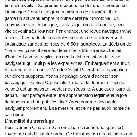
bord d’un voilier. Sa première expérience fut une traversée de
l’Atlantique à bord d’un gros catamaran de croisière. Il en
garde un souvenir empreint d’une certaine monotonie : un
convoyage sur l’Atlantique, sans l’aiguillon de la course, peut
vite devenir très routinier. Par chance, une revue nautique traîne
à bord. On y parle de ces drôles de solitaires qui traversent
l’Atlantique sur des bombes de 6,50m surtoilées. La décision de
Yoann est prise. Il sera au départ de la Mini-Transat. Le fait
d’habiter Lyon ne fragilise en rien la détermination du jeune
navigateur qui multiplie les expériences. Embarquement sur un
trimaran pour la course Vendée Saint-Pétersbourg, navigation
sur divers supports, Yoann engrange avant d’acheter son
bateau, qu’il baptise C-possible, histoire de démontrer que la
volonté est un puissant vecteur de réussite. A quelques jours du
départ, il est partagé entre une appréhension légitime et la joie
de toucher au but qu’il s’est fixé. Avec comme devise de
naviguer proprement, à sa mesure, et de ne pas avoir honte de
sa course.
L’humilité du transfuge
Pour Damien Cloarec (Damien Cloarec recherche sponsor),
l’aventure est d’un autre ordre. Ce transfuge du circuit Figaro est