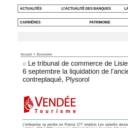
ACTUALITÉS
L\'ACTUALITÉ DES BANQUES
L
CARRIÈRES
PATRIMOINE
Accueil
>
Economie
Le tribunal de commerce de Lisie
6 septembre la liquidation de l'anc
contreplaqué, Plysorol
L'entreprise va perdre en France 277 emplois Les salariés devraie