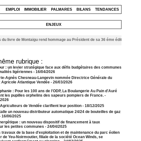
EMPLOI
IMMOBILIER
PALMARES
BILANS
TENDANCES
ENJEUX
livre de Montaigu rend hommage au Président de sa 36 éme édition
06/08/2026
même rubrique :
our : un levier stratégique face aux défis budgétaires des communes
alités ligériennes
- 16/04/2026
rie-Agnès Chesneau-Langevin nommée Directrice Générale du
t Agricole Atlantique Vendée
- 26/03/2026
phanie : Pour les 100 ans de l'ODP, La Boulangerie Au Pain d'Auré
ent les pupilles orphelins des sapeurs pompiers de France.
-
/2026
griculteurs de Vendée clarifient leur position
- 18/12/2025
alle un nouveau distributeur automatique 24/24 de bouteilles de gaz
- 16/06/2025
nergétique : un nouveau dispositif de financement à taux
our les petites communes
- 24/04/2025
 travaux de la base d'exploitation et de maintenance du parc éolien
 de Yeu-Noirmoutier, filiale de la société Ocean Winds, se