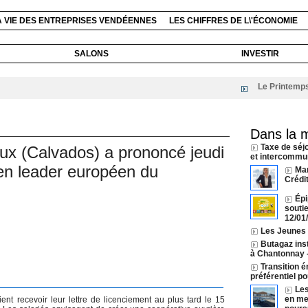
A VIE DES ENTREPRISES VENDÉENNES
LES CHIFFRES DE L\'ÉCONOMIE
SALONS
INVESTIR
Le Printemps du 
Dans la 
Taxe de séj
ux (Calvados) a prononcé jeudi
et intercommun
ien leader européen du
Ma
Crédi
Épi
souti
12/01
Les Jeunes A
Butagaz inst
à Chantonnay
Transition é
préférentiel p
Les
en mer
nt recevoir leur lettre de licenciement au plus tard le 15