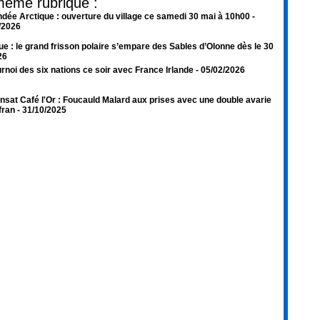
même rubrique :
dée Arctique : ouverture du village ce samedi 30 mai à 10h00
-
/2026
ue : le grand frisson polaire s’empare des Sables d’Olonne dès le 30
26
rnoi des six nations ce soir avec France Irlande
- 05/02/2026
nsat Café l'Or : Foucauld Malard aux prises avec une double avarie
fran
- 31/10/2025