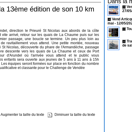
Dans la 
Ven
la 13ème édition de son 10 km
27/05
Vend Articq
mai
- 12/05/20
Tou
ndel, direction le Prieuré St Nicolas aux abords de la côte
 vite arrivé, retour sur les quais de La Chaume puis sur les
emier passage, une boucle se termine. Un peu plus loin au
Tra
 de ravitaillement vous attend. Une petite montée, nouveau
de sa
é St Nicolas, découverte du phare de l'Armandèche, passage
ière descente vers les quais de La Chaume et ceux de Port
our d'Arundel où l'arrivée vous attend et le public vous
ais enfants sera ouverte aux jeunes de 5 ans à 11 ans à 15h
 Les équipes seront formées sur place en fonction du nombre
ualificative et classante pour le Challenge de Vendée
Augmenter la taille du texte
Diminuer la taille du texte