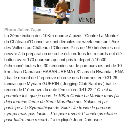
Photo Julien Zajac
La 3ème édition des 10Km course à pieds "Contre La Montre"
du Château d'Olonne se sont déroulés ce week end sur l 'Aire
des Vallées au Château d 'Olonnes Plus de 150 bénévoles ont
oeuvré à la préparation de cette édition.Tous les records ont été
battus avec 170 coureurs qui ont pris le départ à 10h00
échelonné toutes les 30 secondes sur le parcours distant de 10
km. Jean-Damasce HABARUREMA ( 31 ans du Rwanda , ENA
) bat le record de l ' épreuve du cote des hommes en 0:31:26
tandias que Myriam GUERIN ( Jogging Club Sablais ) bat le
record de l ' épreuve du cote féminin en 0:41:22 ."
C 'est la
première fois que je cours le 10Km Contre La Montre mais j'ai
déja termine 4eme du Semi-Marathon des Sables et j ai
participé a la Sympathique de Vairé . Je trouve le parcours
sympa mais pas facile . J 'espere revenir l ' année prochaine
pour battre mon record . "
a expliqué Jean-Damasce