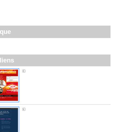
ique
liens
Alouette FM
Sos Normandière à Brétignolles-sur-Mer