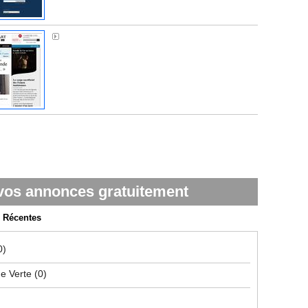
Médiapart
vos annonces gratuitement
Récentes
0)
ue Verte
(0)
)