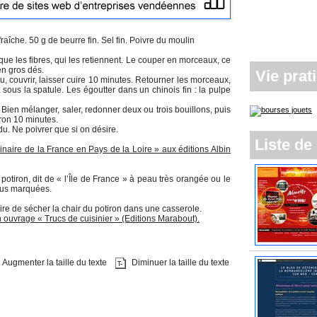
fraîche. 50 g de beurre fin. Sel fin. Poivre du moulin
que les fibres, qui les retiennent. Le couper en morceaux, ce
en gros dés.
Vie prat
, couvrir, laisser cuire 10 minutes. Retourner les morceaux,
 sous la spatule. Les égoutter dans un chinois fin : la pulpe
on. Bien mélanger, saler, redonner deux ou trois bouillons, puis
ron 10 minutes.
du. Ne poivrer que si on désire.
Liste de 
linaire de la France en Pays de la Loire » aux éditions Albin
potiron, dit de « l’Île de France » à peau très orangée ou le
plus marquées.
aire de sécher la chair du potiron dans une casserole.
 ouvrage « Trucs de cuisinier » (Editions Marabout).
Augmenter la taille du texte
Diminuer la taille du texte