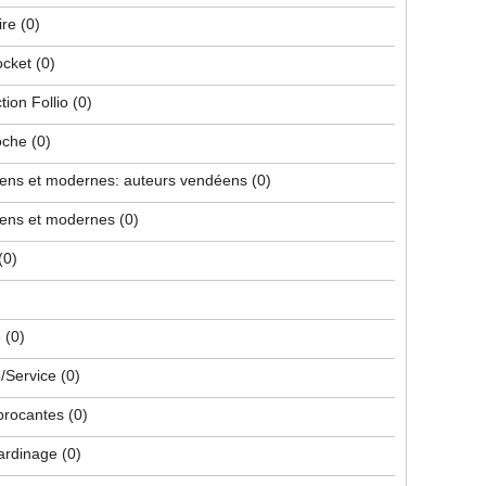
ire
(0)
ocket
(0)
tion Follio
(0)
poche
(0)
iens et modernes: auteurs vendéens
(0)
iens et modernes
(0)
(0)
e
(0)
/Service
(0)
 brocantes
(0)
jardinage
(0)