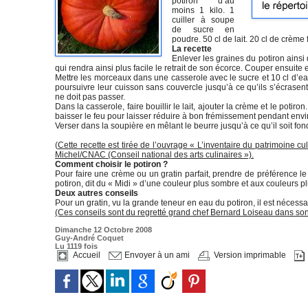
potiron d’au
moins 1 kilo. 1
cuiller à soupe
de sucre en
poudre. 50 cl de lait. 20 cl de crème 
La recette
Enlever les graines du potiron ainsi 
qui rendra ainsi plus facile le retrait de son écorce. Couper ensuite 
Mettre les morceaux dans une casserole avec le sucre et 10 cl d’eau
poursuivre leur cuisson sans couvercle jusqu’à ce qu’ils s’écrasent
ne doit pas passer.
Dans la casserole, faire bouillir le lait, ajouter la crème et le potir
baisser le feu pour laisser réduire à bon frémissement pendant envi
Verser dans la soupière en mêlant le beurre jusqu’à ce qu’il soit fon
(
Cette recette est tirée de l’ouvrage « L’inventaire du patrimoine cu
Michel/CNAC (Conseil national des arts culinaires »).
Comment choisir le potiron ?
Pour faire une crème ou un gratin parfait, prendre de préférence le 
potiron, dit du « Midi » d’une couleur plus sombre et aux couleurs 
Deux autres conseils
Pour un gratin, vu la grande teneur en eau du potiron, il est nécess
(Ces conseils sont du regretté grand chef Bernard Loiseau dans son
Dimanche 12 Octobre 2008
Guy-André Coquet
Lu 1119 fois
Accueil
Envoyer à un ami
Version imprimable