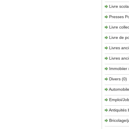
Livre scola
Presses P
Livre collec
Livre de 
Livres anc
Livres anc
Immobiier
Divers
(0)
Automobil
Emploi/Job
Antiquités
Bricolage/