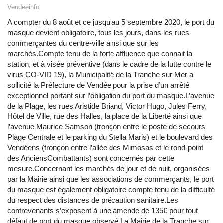
Vendeeinfo
A compter du 8 août et ce jusqu’au 5 septembre 2020, le port du
masque devient obligatoire, tous les jours, dans les rues
commerçantes du centre-ville ainsi que sur les
marchés.Compte tenu de la forte affluence que connait la
station, et à visée préventive (dans le cadre de la lutte contre le
virus CO-VID 19), la Municipalité de la Tranche sur Mer a
sollicité la Préfecture de Vendée pour la prise d’un arrêté
exceptionnel portant sur l’obligation du port du masque.L’avenue
de la Plage, les rues Aristide Briand, Victor Hugo, Jules Ferry,
Hôtel de Ville, rue des Halles, la place de la Liberté ainsi que
l’avenue Maurice Samson (tronçon entre le poste de secours
Plage Centrale et le parking du Stella Maris) et le boulevard des
Vendéens (tronçon entre l’allée des Mimosas et le rond-point
des AnciensCombattants) sont concernés par cette
mesure.Concernant les marchés de jour et de nuit, organisées
par la Mairie ainsi que les associations de commerçants, le port
du masque est également obligatoire compte tenu de la difficulté
du respect des distances de précaution sanitaire.Les
contrevenants s’exposent à une amende de 135€ pour tout
défaut de port du masque observé.La Mairie de la Tranche sur