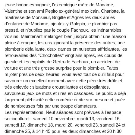
jeune bonne espagnole, l’excentrique mère de Madame,
Valentine et son ami Pepito ex-général mexicain, Charlotte, la
maîtresse de Monsieur, Brigitte et Agnès les deux amies
d’enfance de Madame, ajoutez-y Galopin, le plombier pas
pressé, et n’oubliez pas le couple Fachoux, les inénarrables
voisins. Maintenant mélangez bien jusqu’à obtenir une maison
pleine à craquer, les uns ignorant la présence des autres, une
plomberie défaillante, deux dames en nuisettes affriolantes, les
retrouvailles des "Chochottes" vingt ans après, les coups de
gueule et les exploits de Gertrude Fachoux, un accident de
voiture et une très grosse surprise pour le plombier. Faites
mijoter près de deux heures, vous avez tout ce qu’il faut pour
savourer un excellent moment avec cette pièce très drôle et
très enlevée : situations croustillantes et désopilantes,
savoureux jeux de mots et rires en cascades. Le public a déjà
largement plébiscité cette comédie écrite sur mesure et jouée
de nombreuses fois par une troupe d’amateurs.
Les représentations. Neuf séances sont prévues à l'espace
socioculturel : samedi 10 novembre, mardi 13, vendredi 16,
samedi 17, dimanche 18, mardi 20, vendredi 23, samedi 24 et
dimanche 25, à 14 h 45 pour les deux dimanches et 20 h 30