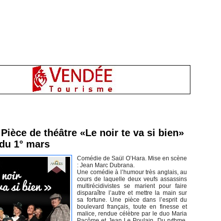
inement en Vendée
Pièce de théâtre «Le noir te va si bien»
 du 1° mars
Comédie de Saül O’Hara. Mise en scène
: Jean Marc Dubrana.
Une comédie à l’humour très anglais, au
cours de laquelle deux veufs assassins
multirécidivistes se marient pour faire
disparaître l’autre et mettre la main sur
sa fortune. Une pièce dans l’esprit du
boulevard français, toute en finesse et
malice, rendue célèbre par le duo Maria
Pacôme et Jean Le Poulain. Du rythme,