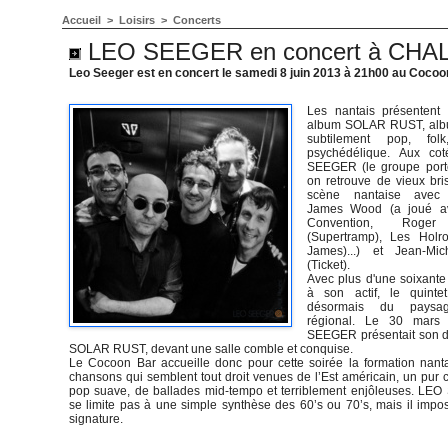
Accueil
>
Loisirs
>
Concerts
LEO SEEGER en concert à CHA
Leo Seeger est en concert le samedi 8 juin 2013 à 21h00 au Cocoo
Les nantais présentent 
album SOLAR RUST, alb
subtilement pop, fol
psychédélique. Aux co
SEEGER (le groupe port
on retrouve de vieux bri
scène nantaise avec
James Wood (a joué av
Convention, Roge
(Supertramp), Les Holro
James)...) et Jean-Mi
(Ticket).
Avec plus d'une soixante
à son actif, le quintet
désormais du paysa
régional. Le 30 mars
SEEGER présentait son d
SOLAR RUST, devant une salle comble et conquise.
Le Cocoon Bar accueille donc pour cette soirée la formation nanta
chansons qui semblent tout droit venues de l’Est américain, un pur 
pop suave, de ballades mid-tempo et terriblement enjôleuses. L
se limite pas à une simple synthèse des 60’s ou 70’s, mais il impo
signature.