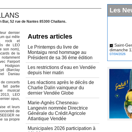
Les Ne
LLANS
n Bar, 52 rue de Nantes 85300 Challans.
leur dernier
Autres articles
um qui mêle
Saint-Ger
k, rock et
tés de LEO
dimanche 12
Le Printemps du livre de
e son nom),
07/04/2026
Montaigu rend hommage au
scards de la
Président de sa 36 éme édition
 notamment
ec Fairport
r Hodgson
Les restrictions d'eau en Vendée
yd (Barclay
depuis hier matin
chel Daniau
Les réactions après le décès de
 de concerts
 fait partie
Charlie Dalin vainqueur du
ge musical
dernier Vendée Globe
 2013, LEO
ernier opus,
Marie-Agnès Chesneau-
ise et leurs
Langevin nommée Directrice
concentré de
Générale du Crédit Agricole
EO SEEGER ne
Atlantique Vendée
se sa propre
Municipales 2026 participation à