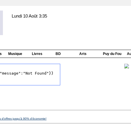
Lundi 10 Août
3:35
s
Musique
Livres
BD
Arts
Puy du Fou
Au
s d'offres jusqu'à 90% d'économie!