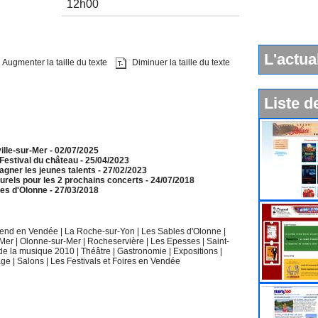
12h00
L'actua
Augmenter la taille du texte
Diminuer la taille du texte
Liste d
ville-sur-Mer
- 02/07/2025
 Festival du château
- 25/04/2023
gner les jeunes talents
- 27/02/2023
urels pour les 2 prochains concerts
- 24/07/2018
les d'Olonne
- 27/03/2018
k end en Vendée
|
La Roche-sur-Yon
|
Les Sables d'Olonne
|
-Mer
|
Olonne-sur-Mer
|
Rocheservière
|
Les Epesses
|
Saint-
 de la musique 2010
|
Théâtre
|
Gastronomie
|
Expositions
|
age
|
Salons
|
Les Festivals et Foires en Vendée