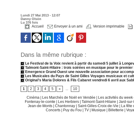
Lundi 27 Mai 2013 - 12:07
Danny Olsön
Lu 376 fois
Accueil
Envoyer à un ami
Version imprimable
Dans la même rubrique :
Le Festival de la Voix revient à partir du samedi 5 juillet à Longe
Talmont-Saint-Hilaire : trois soirées en musique pour le premier
Emergence Grand Ouest une nouvelle association pour accompa
Les Musicales du Pays de Saint Gilles Voyages musicaux et cult
Original's Maria Dolores & Fils Cabaret vendredi 6 avril aux Sab
1
2
3
4
5
»
...
10
Cinéma
|
Les Marchés de Noël en Vendée
|
Les activités du wee
Fontenay-le-comte
|
Les Herbiers
|
Talmont-Saint-Hilaire
|
Jard-sur
Jean-de-Monts
|
Chantonnay
|
Saint-Gilles-Croix-de-Vie
|
La fête
Concerts
|
Puy du Fou
|
TV
|
Musique
|
Billetterie
|
Voy