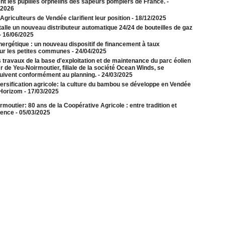
ent les pupilles orphelins des sapeurs pompiers de France.
-
/2026
griculteurs de Vendée clarifient leur position
- 18/12/2025
alle un nouveau distributeur automatique 24/24 de bouteilles de gaz
- 16/06/2025
nergétique : un nouveau dispositif de financement à taux
our les petites communes
- 24/04/2025
 travaux de la base d'exploitation et de maintenance du parc éolien
 de Yeu-Noirmoutier, filiale de la société Ocean Winds, se
uivent conformément au planning.
- 24/03/2025
ersification agricole: la culture du bambou se développe en Vendée
Horizom
- 17/03/2025
rmoutier: 80 ans de la Coopérative Agricole : entre tradition et
lence
- 05/03/2025