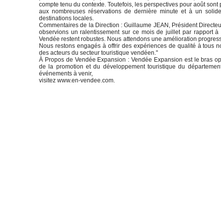
compte tenu du contexte. Toutefois, les perspectives pour août sont 
aux nombreuses réservations de dernière minute et à un solide 
destinations locales.
Commentaires de la Direction : Guillaume JEAN, Président Directe
observions un ralentissement sur ce mois de juillet par rapport 
Vendée restent robustes. Nous attendons une amélioration progressiv
Nous restons engagés à offrir des expériences de qualité à tous no
des acteurs du secteur touristique vendéen."
À Propos de Vendée Expansion : Vendée Expansion est le bras op
de la promotion et du développement touristique du département.
événements à venir,
visitez www.en-vendee.com.