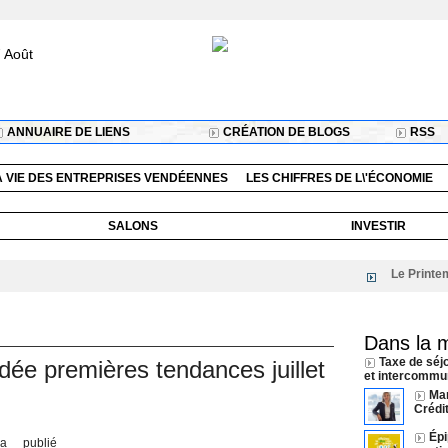
 Août
ANNUAIRE DE LIENS
CRÉATION DE BLOGS
RSS
A VIE DES ENTREPRISES VENDÉENNES
LES CHIFFRES DE L\'ÉCONOMIE
SALONS
INVESTIR
Le Printemps du
Dans la 
Taxe de séj
dée premières tendances juillet
et intercommun
Ma
Crédi
Épi
a publié