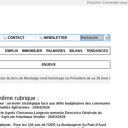
S'inscrire
Connectez-vous
CONTACT
NEWSLETTER
EMPLOI
IMMOBILIER
PALMARES
BILANS
TENDANCES
ENJEUX
 livre de Montaigu rend hommage au Président de sa 36 éme édition
06/08/202
même rubrique :
our : un levier stratégique face aux défis budgétaires des communes
alités ligériennes
- 16/04/2026
rie-Agnès Chesneau-Langevin nommée Directrice Générale du
t Agricole Atlantique Vendée
- 26/03/2026
phanie : Pour les 100 ans de l'ODP, La Boulangerie Au Pain d'Auré