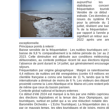
aujourd'hui les p
statistiques conce
fréquentation touri
Vendée de ce début 
estivale. Ces données p
issues du système Fl
pour la période du 
juillet, révèlent une ba
% de la fréquentation t
par rapport à l'année p
signifiant un retour aux 
2022 après une an
exceptionnelle.
Principaux points à retenir :
Baisse sensible de la fréquentation : Les nuitées touristiques on
baisse de 9,8 % comparativement à la même période du 1er au 20 
2023. Cette diminution est attribuée aux conditions météorolog
défavorables, au contexte politique récent lié aux élections législa
l’absence de pont durant le 14 juillet, qui généralement encourage
séjours.
Fréquentation par origine géographique : Malgré ce ralentissemen
4,4 millions de nuitées ont été enregistrées (contre 4.9 millions e
clientèle française a connu une baisse de 11 %, tandis que la fr
internationale a diminué de moins de 6 %. Les visiteurs des dépa
proximité comme la Loire Atlantique et le Maine-et-Loire restent pr
de même que ceux du bassin parisien.
Contexte global national et facteurs externes :
Ce début d’été 2024 est marqué à la fois par une météo capricieu
des élections législatives et la tenue des Jeux Olympiques, qui
touristiques, surtout en juillet qui a vu une réduction notable de
Baromètre Orchestra – L’Echo Touristique). La fréquentation des c
par ce mauvais temps, les sites touristiques et de loisirs, moins 