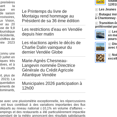
Autres articles
souti
remières
12/01
rnant la
Les Jeunes A
stique en
Le Printemps du livre de
de saison
Butagaz inst
Montaigu rend hommage au
rovisoires,
à Chantonnay
Président de sa 36 éme édition
ux Vision,
Transition é
1er au 20
préférentiel p
isse de 9,8
Les restrictions d'eau en Vendée
ouristique
Les
depuis hier matin
récédente,
en mer
chiffres de
pours
Les réactions après le décès de
née 2023
Div
Charlie Dalin vainqueur du
avec 
dernier Vendée Globe
t connu une
Noi
juillet en
excel
Marie-Agnès Chesneau-
iques très
tives, et à
Langevin nommée Directrice
 les courts
Générale du Crédit Agricole
Atlantique Vendée
t, plus de
n 2023). La
équentation
Municipales 2026 participation à
rtements de
12h00
édominants,
se avec une pluviométrie exceptionnelle, les répercussions
 ont tous contribué à des variations importantes des flux
s départs au niveau national (-10,1% en volume d'affaires –
ampings et des restaurants a été particulièrement impactée
dépendant de la météo annoncent des résultats satisfaisants