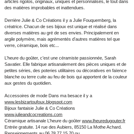
articles rigolos, originaux, uniques et personnalisés, le tout dans
des matières improbables et inattendues.
Derrière Julie & Co Créations il y a Julie Fouquemberg, la
créatrice. Chacun de ses bijoux est unique et réalisé dans
diverses matières au gré de ses envies. Principalement en
argile polymère, mais agrémentés d'autres matières tel que
verre, céramique, bois etc...
L’heure du goûter, c’est une céramiste passionnée, Sarah
Savatier. Elle fabrique artisanalement des pièces uniques et de
petites séries, des poteries utilitaires ou décoratives en faïence
blanche ou terre cuite au feu de bois qui apportent de la couleur
aux gestes du quotidien.
Accessoires de mode Dans ma besace il y a
www.lesbizartoufoux.blogspot.com
Bijoux fantaisie Julie & Co Créations
www.julieandcocreations.com
Céramique artisanale L’heure du goûter
www.lheuredugouter.fr
Entrée gratuite. 14 rue des Aubiers, 85150 La Mothe Achard.
Renseignements au 06 78 77 15 70 ou