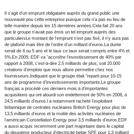
Il s'agit d'un emprunt obligataire auprès du grand public une
nouveauté pou cette entreprise puisque cela n'a pas eu lieu de
telle manière depuis les 15 dernières années.Cela fait 20 ans
que le groupe n'avait pas émis un tel emprunt auprès des
particuliersLe montant de l'emprunt n'est pas fixé, il n'y aura pas
de plafond mais être de l'ordre d'un milliard d'euros.La durée
serait de 4 ou 5 ans et le taux ce taux serait compris entre 4% et
5%.En 2009, EDF va "accroître l'investissement de 40% par
rapport à 2008, c'est-à-dire 2,5 milliards de plus, soit 20.000
créations d'emplois que nous allons permettre chez nos
fournisseurs.Indiquant que le groupe était "reparti pour 10-15
ans de programme d'investissements importants.Le groupe
français a procédé ces derniers mois à d'importantes
acquisitions qui ont alourdi son endettement de 50% en 2008, à
24,5 milliards d'euros.l a notamment racheté l'exploitant
britannique de centrales nucléaires British Energy pour plus de
13,5 milliards d'euros et la moitié des activités nucléaires de
l'américain Constellation Energy pour 3,5 milliards d'euros.EDF
a aussi acquis récemment une part majoritaire dans le capital
du deuxième producteur d'électricité belge SPE pour 1,3 milliard