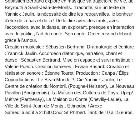
Sébastien Bertrand explore en musique sa trajectoire de vie, de
Beyrouth à Saint-Jean-de-Monts. Il raconte, sur un texte de
Yannick Jaulin, la nécessité de dire les retrouvailles, le bonheur
d’être de là-bas et de là ! De le dire avec des mots, avec
l’accordéon, avec la danse, en explorant, presque en interaction
avec le public , l’art du conte. Son conte. On en ressort debout
grâce à l’amour.
Création musicale : Sébastien Bertrand. Dramaturgie et écriture
: Yannick Jaulin. Accordéon diatonique, narration, chant et
danse : Sébastien Bertrand. Mise en espace et suivi artistique :
Valérie Puech. Création lumières : Erwan Brisard. Création et
réalisation sonore : Étienne Touret. Production : Cahpa / Élips
Coproductions : Le Beau Monde ?, Cie Yannick Jaulin, Le
Centre de création du Nombril. (Pougne-Hérisson), Le Nouveau
Pavillon (Bouguenais), La Maison des Cultures de Pays, Upcp/.
Métive (Parthenay), La Maison du Conte (Chevilly-Larue), La
Ville de Saint-Jean-de-Monts,. Ethnodoc / Arexc
Samedi 6 août à 21h30.Cour St Philbert. Tarif: de 10 à 15 euros.