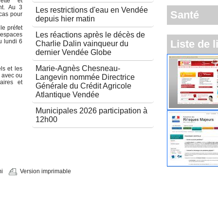
ette et
nt. Au 3
Les restrictions d'eau en Vendée
Santé
cas pour
depuis hier matin
le préfet
Les réactions après le décès de
 espaces
u lundi 6
Liste de l
Charlie Dalin vainqueur du
dernier Vendée Globe
Marie-Agnès Chesneau-
s et les
l avec ou
Langevin nommée Directrice
aires et
Générale du Crédit Agricole
Atlantique Vendée
Municipales 2026 participation à
12h00
i
Version imprimable