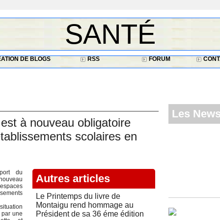
SANTÉ
ATION DE BLOGS
RSS
FORUM
CONT
Les New
st à nouveau obligatoire
tablissements scolaires en
ort du
Autres articles
ouveau
 espaces
ssements
Le Printemps du livre de
Montaigu rend hommage au
ituation
Président de sa 36 éme édition
 par une