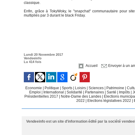
classique.
Enfin, grâce à TokyWoky, le "snapchat" communautaire pour site
multipliés par 3 durant le black Friday.
Lundi 20 Novembre 2017
Vendeeinfo
Lu 414 fois
Accueil
Envoyer à un am
Economie
|
Politique
|
Sports
|
Loisirs
|
Sciences
|
Patrimoine
|
Cult
Emploi
|
International
|
Solidarité
|
Partenaires
|
Santé
|
Impôts
|
J
Présidentielles 2017
|
Notre-Dame des Landes
|
Elections municip
2022
|
Elections législatives 2022
|
Vendeeinfo est un site d'information édité par la société vendee