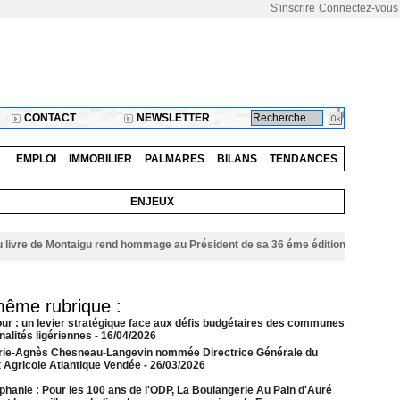
S'inscrire
Connectez-vous
CONTACT
NEWSLETTER
EMPLOI
IMMOBILIER
PALMARES
BILANS
TENDANCES
ENJEUX
re de Montaigu rend hommage au Président de sa 36 éme édition
06/08/2026
même rubrique :
our : un levier stratégique face aux défis budgétaires des communes
alités ligériennes
- 16/04/2026
rie-Agnès Chesneau-Langevin nommée Directrice Générale du
t Agricole Atlantique Vendée
- 26/03/2026
phanie : Pour les 100 ans de l'ODP, La Boulangerie Au Pain d'Auré