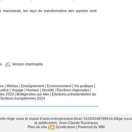
s marchands, les taux de transformation des paniers sont
i
Version imprimable
ure
|
Médias
|
Enseignement
|
Environnement
|
Vie pratique
|
ustice
|
Voyage
|
Humeur
|
Société
|
Elections régionales
|
ales 2020
|
Brétignolles-sur-Mer
|
Elections présidentielles de
Elections européennes 2024
info régie sous le statut d'auto-entrepreneur.Siret: 51254349700014.Siège socia
la publication: Jean-Claude Raveneau
Plan du site
|
Syndication
|
Powered by WM