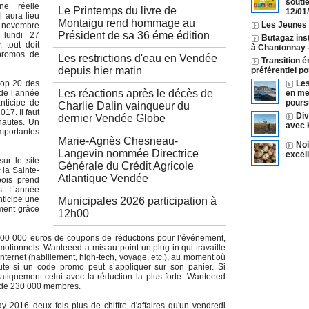
souti
e réelle
Le Printemps du livre de
12/01
l aura lieu
Montaigu rend hommage au
Les Jeunes A
4 novembre
Président de sa 36 éme édition
u lundi 27
Butagaz inst
 tout doit
à Chantonnay
 promos de
Les restrictions d'eau en Vendée
Transition é
depuis hier matin
préférentiel p
 top 20 des
Les
Les réactions après le décès de
 de l’année
en mer
anticipe de
pours
Charlie Dalin vainqueur du
17. Il faut
Div
dernier Vendée Globe
rnautes. Un
avec 
mportantes
Marie-Agnès Chesneau-
Noi
Langevin nommée Directrice
excel
ur le site
Générale du Crédit Agricole
 la Sainte-
Atlantique Vendée
bois prend
s. L’année
nticipe une
Municipales 2026 participation à
ment grâce
12h00
 100 000 euros de coupons de réductions pour l’événement,
motionnels. Wanteeed a mis au point un plug in qui travaille
r Internet (habillement, high-tech, voyage, etc.), au moment où
nute si un code promo peut s’appliquer sur son panier. Si
atiquement celui avec la réduction la plus forte. Wanteeed
 de 230 000 membres.
y 2016 deux fois plus de chiffre d'affaires qu'un vendredi