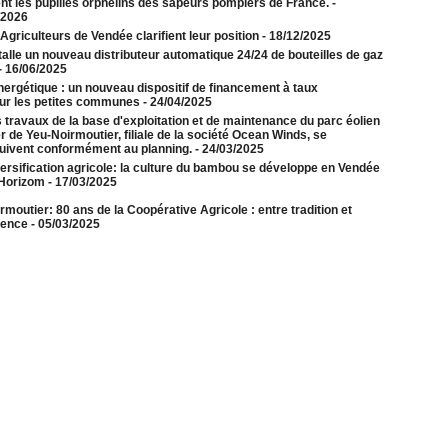
ent les pupilles orphelins des sapeurs pompiers de France.
-
/2026
griculteurs de Vendée clarifient leur position
- 18/12/2025
alle un nouveau distributeur automatique 24/24 de bouteilles de gaz
- 16/06/2025
nergétique : un nouveau dispositif de financement à taux
our les petites communes
- 24/04/2025
 travaux de la base d'exploitation et de maintenance du parc éolien
 de Yeu-Noirmoutier, filiale de la société Ocean Winds, se
uivent conformément au planning.
- 24/03/2025
ersification agricole: la culture du bambou se développe en Vendée
Horizom
- 17/03/2025
rmoutier: 80 ans de la Coopérative Agricole : entre tradition et
lence
- 05/03/2025