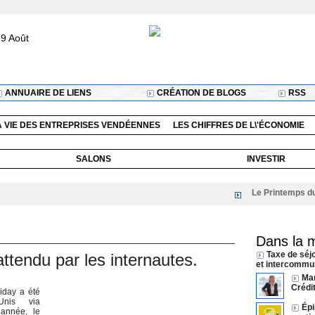
9 Août
ANNUAIRE DE LIENS
CRÉATION DE BLOGS
RSS
A VIE DES ENTREPRISES VENDÉENNES
LES CHIFFRES DE L\'ÉCONOMIE
SALONS
INVESTIR
Le Printemps du liv
Dans la 
Taxe de séj
ttendu par les internautes.
et intercommun
Ma
Crédi
iday a été
Autres articles
Unis via
Épi
année, le