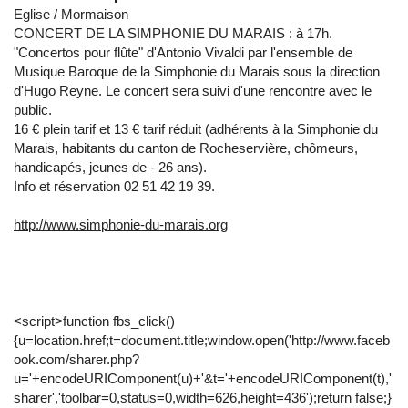
Eglise / Mormaison
CONCERT DE LA SIMPHONIE DU MARAIS : à 17h.
"Concertos pour flûte" d'Antonio Vivaldi par l'ensemble de
Musique Baroque de la Simphonie du Marais sous la direction
d'Hugo Reyne. Le concert sera suivi d'une rencontre avec le
public.
16 € plein tarif et 13 € tarif réduit (adhérents à la Simphonie du
Marais, habitants du canton de Rocheservière, chômeurs,
handicapés, jeunes de - 26 ans).
Info et réservation 02 51 42 19 39.
http://www.simphonie-du-marais.org
<script>function fbs_click()
{u=location.href;t=document.title;window.open('http://www.faceb
ook.com/sharer.php?
u='+encodeURIComponent(u)+'&t='+encodeURIComponent(t),'
sharer','toolbar=0,status=0,width=626,height=436');return false;}