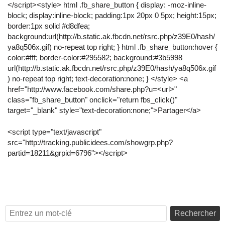
</script><style> html .fb_share_button { display: -moz-inline-
block; display:inline-block; padding:1px 20px 0 5px; height:15px;
border:1px solid #d8dfea;
background:url(http://b.static.ak.fbcdn.net/rsrc.php/z39E0/hash/
ya8q506x.gif) no-repeat top right; } html .fb_share_button:hover {
color:#fff; border-color:#295582; background:#3b5998
url(http://b.static.ak.fbcdn.net/rsrc.php/z39E0/hash/ya8q506x.gif
) no-repeat top right; text-decoration:none; } </style> <a
href="http://www.facebook.com/share.php?u=<url>"
class="fb_share_button" onclick="return fbs_click()"
target="_blank" style="text-decoration:none;">Partager</a>
<script type="text/javascript"
src="http://tracking.publicidees.com/showgrp.php?
partid=18211&grpid=6796"></script>
Rechercher