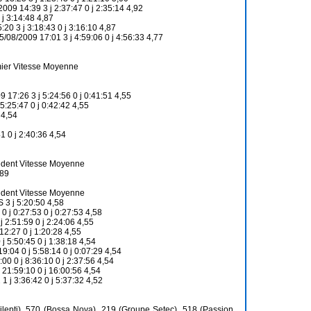
4:39 3 j 2:37:47 0 j 2:35:14 4,92
j 3:14:48 4,87
 3 j 3:18:43 0 j 3:16:10 4,87
2009 17:01 3 j 4:59:06 0 j 4:56:33 4,77
mier Vitesse Moyenne
26 3 j 5:24:56 0 j 0:41:51 4,55
25:47 0 j 0:42:42 4,55
 4,54
0 j 2:40:36 4,54
édent Vitesse Moyenne
,89
édent Vitesse Moyenne
 j 5:20:50 4,58
j 0:27:53 0 j 0:27:53 4,58
2:51:59 0 j 2:24:06 4,55
2:27 0 j 1:20:28 4,55
:50:45 0 j 1:38:18 4,54
 0 j 5:58:14 0 j 0:07:29 4,54
0 j 8:36:10 0 j 2:37:56 4,54
1:59:10 0 j 16:00:56 4,54
j 3:36:42 0 j 5:37:32 4,52
ilepti), 570 (Bossa Nova), 219 (Groupe Setec), 518 (Passion