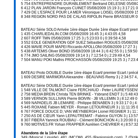
5 754 ENTREPRENDRE DURABLEMENT Bertrand DELESNE 05/08/2009 1
6 412 PLAN JARDIN François CUINET 05/08/2009 15:19 3 j 3:17:21 0 
7 429 DE L'ESPACE POUR LA MER Véronique LOISEL 05/08/2009 15:20
8 348 REGION NORD PAS DE CALAIS RIPOLIN Pierre BRASSEUR 05/08/
BATEAU Série SOLO Arrivée 1ère étape Durée 1ère étape Ecart/ pre
1 435 CHARLIEDALIN.COM 05/08/2009 16:45 3 j 4:43:05 4,58
2 607 ROFF TMN 05/08/2009 17:25 3 j 5:23:03 0 j 0:39:58 4,58
3 552 EOLE GENERATION GDF SUEZ Sébastien ROGUES 05/08/2009 17:
4 426 MAVIE POUR MAPEI Riccardo APOLLONI 05/08/2009 17:27 3 j 5:
5 438 ARTEMIS Oliver BOND 05/08/2009 18:44 3 j 6:42:55 0 j 1:59:50
6 774 JMO SAILING 05/08/2009 19:14 3 j 7:12:54 0 j 2:29:49 4,54
7 504 MANU POKI Mathis PROCHASSON 05/08/2009 19:25 3 j 7:23:41 
BATEAU Proto DOUBLE Durée 1ère étape Ecart/ premier Ecart / préc
1 609 DESIRE MARMORA Alexandre - BEAUVAIS Remy 3 j 2:34:57 4
BATEAU Série DOUBLE Durée 1ère étape Ecart/ premier Ecart / préc
1 548 VILLE DE TALMONT Claire FERCHAUD - Peter LAUREYSSENS 3
2 758 MEDIA BREIN Christa TEN BRINKE - Ysbrand ENDT 3 j 5:48:43 0 
3 589 VERNON SULLIVAN Pierre BOIVIN - JB VILLEMIN 3 j 8:12:49 0 j 
4 569 NAPADELIS JB LEMAIRE - Philippe BENABEN 3 j 9:33:17 0 j 4:1
5 445 ROXANE Fabien MEYER - Ronan LETOURNEUR 3 j 11:11:35 0 j 5
6 767 FORCE DOUCE D; VAN WEYNBERGH Lionel REGNIER 3 j 11:19:04
7 250 AS DE CŒUR Yann LEPAUTREMAT - Fabrice GUYON 3 j 13:57:00 
8 307 FIBERA Yannick ROUBIAU - Clément BONICHON 4 j 3:20:00 0 j 2
9 760 MOTIVES.FR Yohan FRAPPIER Aurélien CHEVRIER 4 j 8:57:32 1 
Abandons de la 1ère étape
349 (Monical Liquide), 481 (MCOM), 455 (Regionsjob.com), 7 (Dizik