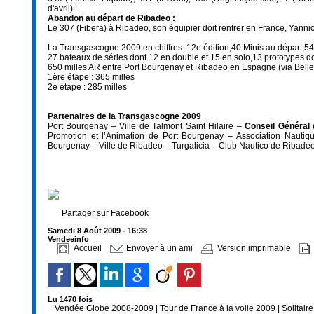
d'avril).
Abandon au départ de Ribadeo :
Le 307 (Fibera) à Ribadeo, son équipier doit rentrer en France, Yanni
La Transgascogne 2009 en chiffres :12e édition,40 Minis au départ,54
27 bateaux de séries dont 12 en double et 15 en solo,13 prototypes do
650 milles AR entre Port Bourgenay et Ribadeo en Espagne (via Belle 
1ère étape : 365 milles
2e étape : 285 milles
Partenaires de la Transgascogne 2009
Port Bourgenay – Ville de Talmont Saint Hilaire –
Conseil Général
Promotion et l’Animation de Port Bourgenay – Association Nauti
Bourgenay – Ville de Ribadeo – Turgalicia – Club Nautico de Ribade
Partager sur Facebook
Samedi 8 Août 2009 - 16:38
Vendeeinfo
Accueil
Envoyer à un ami
Version imprimable
Lu 1470 fois
Vendée Globe 2008-2009
|
Tour de France à la voile 2009
|
Solitair