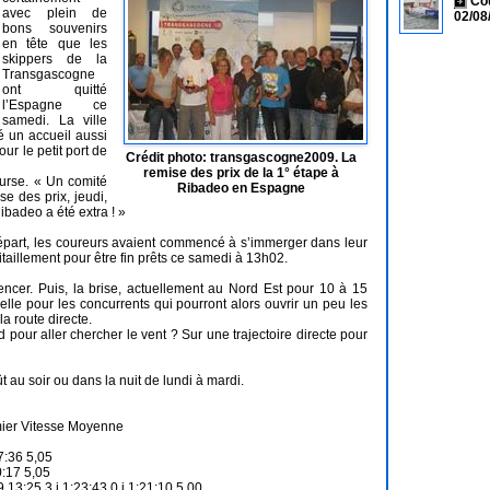
Co
avec plein de
02/08
bons souvenirs
en tête que les
skippers de la
Transgascogne
ont quitté
l’Espagne ce
samedi. La ville
vé un accueil aussi
r le petit port de
Crédit photo: transgascogne2009. La
remise des prix de la 1° étape à
ourse. « Un comité
Ribadeo en Espagne
e des prix, jeudi,
badeo a été extra ! »
de départ, les coureurs avaient commencé à s’immerger dans leur
itaillement pour être fin prêts ce samedi à 13h02.
ncer. Puis, la brise, actuellement au Nord Est pour 10 à 15
lle pour les concurrents qui pourront alors ouvrir un peu les
la route directe.
d pour aller chercher le vent ? Sur une trajectoire directe pour
 au soir ou dans la nuit de lundi à mardi.
mier Vitesse Moyenne
7:36 5,05
:17 5,05
25 3 j 1:23:43 0 j 1:21:10 5,00