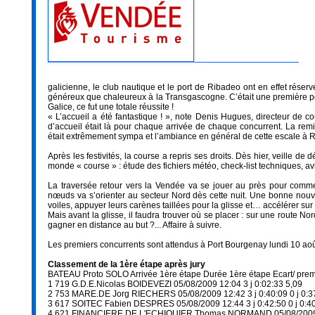
galicienne, le club nautique et le port de Ribadeo ont en effet réser
généreux que chaleureux à la Transgascogne. C’était une première pou
Galice, ce fut une totale réussite !
« L’accueil a été fantastique ! », note Denis Hugues, directeur de c
d’accueil était là pour chaque arrivée de chaque concurrent. La remis
était extrêmement sympa et l’ambiance en général de cette escale à Ri
Après les festivités, la course a repris ses droits. Dès hier, veille 
monde « course » : étude des fichiers météo, check-list techniques, av
La traversée retour vers la Vendée va se jouer au près pour comme
nœuds va s’orienter au secteur Nord dès cette nuit. Une bonne nouve
voiles, appuyer leurs carènes taillées pour la glisse et… accélérer sur 
Mais avant la glisse, il faudra trouver où se placer : sur une route Nor
gagner en distance au but ?... Affaire à suivre.
Les premiers concurrents sont attendus à Port Bourgenay lundi 10 août
Classement de la 1ère étape après jury
BATEAU Proto SOLO Arrivée 1ère étape Durée 1ère étape Ecart/ pre
1 719 G.D.E.Nicolas BOIDEVEZI 05/08/2009 12:04 3 j 0:02:33 5,09
2 753 MARE.DE Jorg RIECHERS 05/08/2009 12:42 3 j 0:40:09 0 j 0:3
3 617 SOITEC Fabien DESPRES 05/08/2009 12:44 3 j 0:42:50 0 j 0:40
4 621 FINANCIERE DE L'ECHIQUIER Thomas NORMAND 05/08/2009 13: