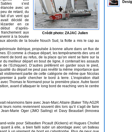
Desig
Sables s’est
élancée avec un
peu de retard, du
fait d’un vent qui
avait décidé de
lézarder en ce
début d’après-
é franchement aux
Crédit photo: ZAJAC Julien
arvenir à la bouée
aux abords de la bouée Nouch Sud, la flotte a mis le cap au
la péninsule ibérique, propulsée à bonne allure dans un flux de
ennes. Et comme à chaque départ, les tempéraments des uns et
rement de bord au refus, de la place qu’on vient se faire sur la
r du meilleur départ en bout de ligne, il contenait les assauts
e l’Echiquier). D’autres préfèrent en garder sous le pied,
a qualité du départ ne peut pas revêtir la même importance que
fait visiblement partie de cette catégorie de même que Nicolas
remier à partir chercher le bord à terre. L’inspiration était
te avec Thomas le Normand pour la première place. Autre favori
ition, avant d’attaquer le long bord de reaching vers le centre
l devait néanmoins faire avec Jean-Marc Allaire (Baker Tilly AG2R
 si leurs noms reviennent souvent dès lors qu’il s’agit de faire
n, Jean-Marie Oger (JMO Sailing) et Davy Beaudart (Innovea
grand-voile pour Sébastien Picault (Kickers) et Hugues Chollet
, quant à elle, a bien failli subir un abordage avec un bateau
ligeant à un virement de bord en catastrophe. Plus de peur que