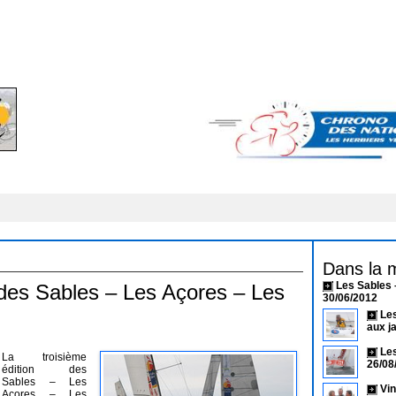
Dans la 
Les Sables 
 des Sables – Les Açores – Les
30/06/2012
Les
aux j
Les
La troisième
26/08
édition des
Sables – Les
Vin
Açores – Les