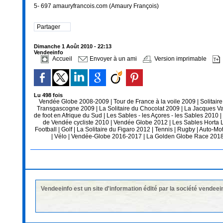
5- 697 amauryfrancois.com (Amaury François)
Partager
Dimanche 1 Août 2010 - 22:13
Vendeeinfo
Accueil
Envoyer à un ami
Version imprimable
Lu 498 fois
Vendée Globe 2008-2009
|
Tour de France à la voile 2009
|
Solitair
Transgascogne 2009
|
La Solitaire du Chocolat 2009
|
La Jacques V
de foot en Afrique du Sud
|
Les Sables - les Açores - les Sables 2010
|
de Vendée cycliste 2010
|
Vendée Globe 2012
|
Les Sables Horta 
Football
|
Golf
|
La Solitaire du Figaro 2012
|
Tennis
|
Rugby
|
Auto-Mo
|
Vélo
|
Vendée-Globe 2016-2017
|
La Golden Globe Race 201
Vendeeinfo est un site d'information édité par la société vendeei