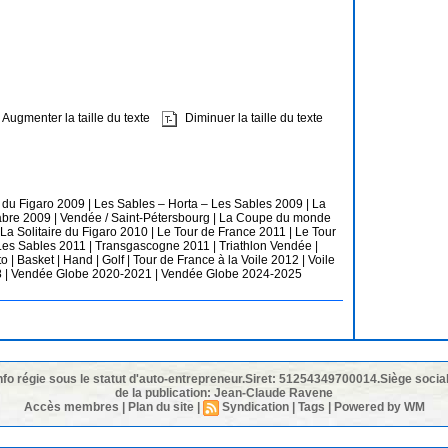
Augmenter la taille du texte
Diminuer la taille du texte
e du Figaro 2009
|
Les Sables – Horta – Les Sables 2009
|
La
abre 2009
|
Vendée / Saint-Pétersbourg
|
La Coupe du monde
La Solitaire du Figaro 2010
|
Le Tour de France 2011
|
Le Tour
Les Sables 2011
|
Transgascogne 2011
|
Triathlon Vendée
|
to
|
Basket
|
Hand
|
Golf
|
Tour de France à la Voile 2012
|
Voile
8
|
Vendée Globe 2020-2021
|
Vendée Globe 2024-2025
nfo régie sous le statut d'auto-entrepreneur.Siret: 51254349700014.Siège social
de la publication: Jean-Claude Ravene
Accès membres
|
Plan du site
|
Syndication
|
Tags
|
Powered by WM