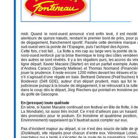
midi. Quand le nord-ouest annoncé s’est enfin levé, il est mont
alentours de quinze nœuds, rendant le premier bord de près, pour p
de dégagement, franchement sportif. Passée cette dernière marque 
sud-ouest vers la pointe de l’Espagne, puis l’archipel des Açores.
Cette fois, c’est fait… La flotte a mis cap au large vers la pointe de 
nord-ouest renforcé par la brise thermique le long des côtes vendé
des autres se sont révélés. Il y a les régatiers purs, les accros du vi
ligne départ. Xavier Macaire (Starter) en est un parfait exemple. Auteu
d’Andrea Caracci (Speedy Maltese) et Thomas Normand (Financière d
jouer la prudence. Il reste encore 1200 milles devant les étraves et l
s’il s’agissait d’une régate en baie. Bertrand Delesne (Prati’buches) 
Boidevezi (Défi GDE), auteur d’un départ prudent, mais qui fut le p
judicieuse puisqu’à la bouée de dégagement, il se retrouvait à la lut
dans le coup dès le départ, Jörg Riechers qui pointait en troisième pos
du golfe de Gascogne.
En (presque) toute quiétude
En série, si Xavier Macaire continuait son festival en tête de flotte, i
La Mondiale), lui aussi très incisif. Ce n’est d’ailleurs pas un hasard
des pronostics pour le podium. En troisième et quatrième positio
Environnement) rappelaient qu’il faudrait aussi compter sur eux.
Pas d’incident majeur au départ, si ce n’est des soucis de latte de 
(Dizikilepti), vite réparés pour chacun d’entre eux. Véronique Loisel
spectateur qui a tardé à s’écarter de la route de la navigatrice, l’ob