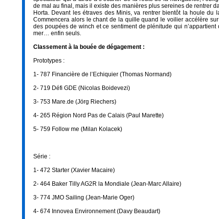
de mal au final, mais il existe des manières plus sereines de rentrer da
Horta. Devant les étraves des Minis, va rentrer bientôt la houle du 
Commencera alors le chant de la quille quand le voilier accélère sur
des poupées de winch et ce sentiment de plénitude qui n’appartient q
mer… enfin seuls.
Classement à la bouée de dégagement :
Prototypes :
1- 787 Financière de l’Echiquier (Thomas Normand)
2- 719 Défi GDE (Nicolas Boidevezi)
3- 753 Mare.de (Jörg Riechers)
4- 265 Région Nord Pas de Calais (Paul Marette)
5- 759 Follow me (Milan Kolacek)
Série :
1- 472 Starter (Xavier Macaire)
2- 464 Baker Tilly AG2R la Mondiale (Jean-Marc Allaire)
3- 774 JMO Sailing (Jean-Marie Oger)
4- 674 Innovea Environnement (Davy Beaudart)